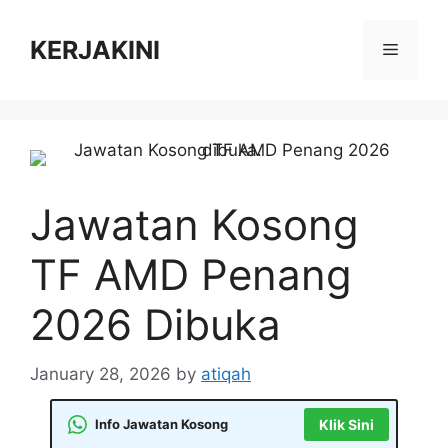
Skip
to
KERJAKINI
Menu
content
Jawatan Kosong
TF AMD Penang
2026 Dibuka
January 28, 2026
by
atiqah
Info Jawatan Kosong
Klik Sini