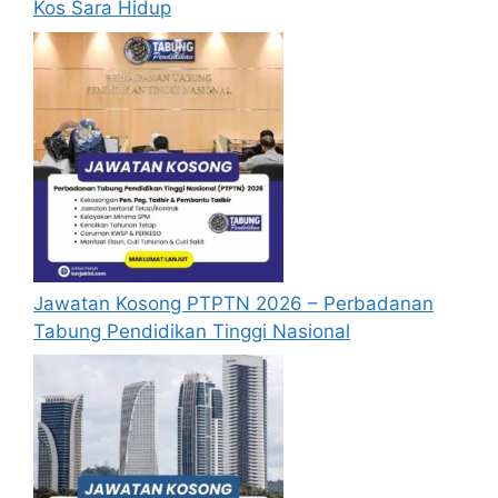
amd.com.my/careers/
atau di pautan
Kos Sara Hidup
Mohon Jawatan
yang yang telah
disediakan dibawah. Untuk memohon
kali pertama, anda perlu mendaftar
akaun baru terlebih dahulu.
Calon dikehendaki memuat naik resume
yang lengkap (kelayakan akademik,
pengalaman kerja, gaji semasa dan gaji
yang dipohon, gambar berukuran
passport serta salinan sijil-sijil berkaitan)
semasa membuat permohonan.
Jawatan Kosong PTPTN 2026 – Perbadanan
Pemohon yang telah mendaftar dan
Tabung Pendidikan Tinggi Nasional
memohon jawatan yang disenaraikan
tidak perlu lagi memohon semula
sekiranya tempoh permohonan masih
sah.
Sebelum membuat permohonan sila
pastikan anda login/register dan mengisi