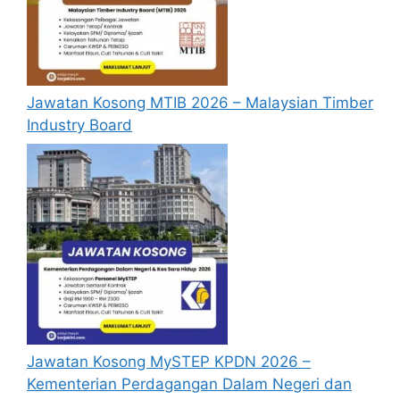
Calon hendaklah warganegara Malaysia
berusia tidak kurang daripada 18 tahun
pada tarikh tutup permohonan jawatan.
Berkelayakan dan melepasi syarat-syarat
Jawatan Kosong MTIB 2026 – Malaysian Timber
pelantikan yang telah ditetapkan bagi
Industry Board
setiap Jawatan Kosong TF AMD Penang
2026 yang hendak dipohon, Sila baca
pada lampiran yang kami telah sediakan
seperti berikut.
Cara Mohon JJawatan Kosong
TF AMD Penang
Permohonan Jawatan Kosong TF AMD
Penang 2026 hendaklah melalui laman
web rasmi TF-AMD Microelektronik
Jawatan Kosong MySTEP KPDN 2026 –
(Penang) Sdn. Bhd di
https://tf-
Kementerian Perdagangan Dalam Negeri dan