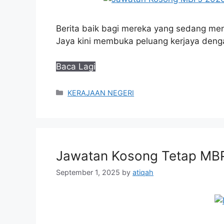
Berita baik bagi mereka yang sedang men
Jaya kini membuka peluang kerjaya de
Baca Lagi
Categories
KERAJAAN NEGERI
Jawatan Kosong Tetap MB
September 1, 2025
by
atiqah