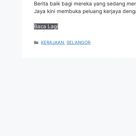
Berita baik bagi mereka yang sedang men
Jaya kini membuka peluang kerjaya de
Baca Lagi
Categories
KERAJAAN
,
SELANGOR