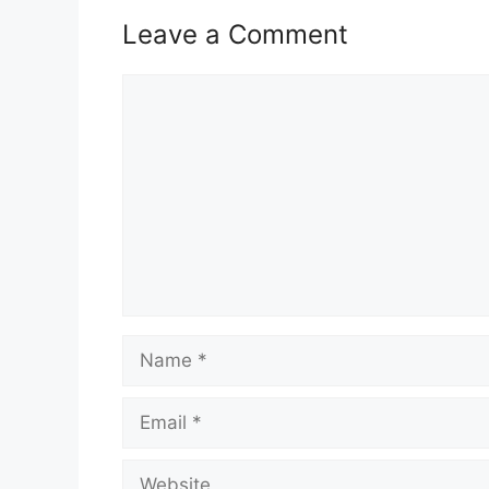
Nama Majikan:
Majlis Ba
Leave a Comment
Penempatan:
Negeri S
Comment
Kelayakan:
SPM/Dipl
Taraf Jawatan:
Tetap
Tarikh Tutup:
08 Septe
Jawatan Ditawarkan MBPJ
Arkitek Landskap J9
Name
Jurutera Gred J9
Pegawai Penguat Kuasa Gred KP9
Email
Pegawai Penilaian Gred W9
Penolong Pegawai Tadbir Gred N5
Pembantu Kesihatan Awam Gred U
Website