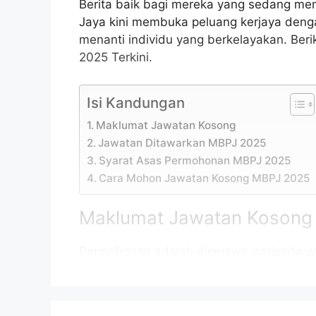
Berita baik bagi mereka yang sedang men
Jaya kini membuka peluang kerjaya den
menanti individu yang berkelayakan. Be
2025 Terkini.
Isi Kandungan
Maklumat Jawatan Kosong
Jawatan Ditawarkan MBPJ 2025
Syarat Asas Permohonan MBPJ 2025
Cara Mohon Jawatan Kosong MBPJ 2025
Maklumat Jawatan Kosong
Permohonan adalah dipelawa daripada w
daripada 18 tahun ke atas pada tarikh tu
jawatan kosong MBPJ 2025 sebagaimana 