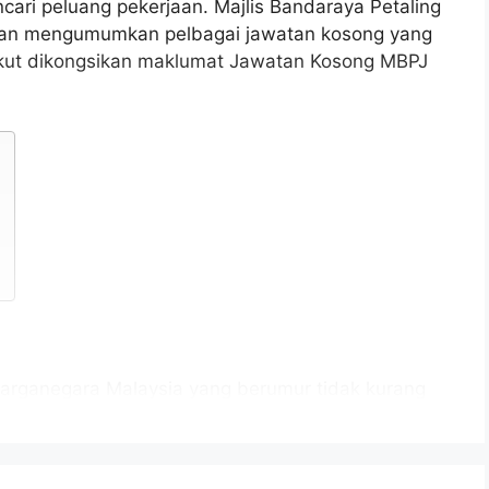
cari peluang pekerjaan. Majlis Bandaraya Petaling
gan mengumumkan pelbagai jawatan kosong yang
rikut dikongsikan maklumat Jawatan Kosong MBPJ
arganegara Malaysia yang berumur tidak kurang
tup iklan jawatan dan berkelayakan bagi mengisi
berikut: