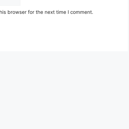
his browser for the next time I comment.
elbagai Kekosongan Baru 2025
MBPJ 2025
sia berusia tidak kurang daripada 18 tahun pada
yarat pelantikan yang telah ditetapkan bagi
yang hendak dipohon, Sila baca pada lampiran
rikut.
ng MBPJ 2025
2025 diatas hendaklah melalui laman web rasmi