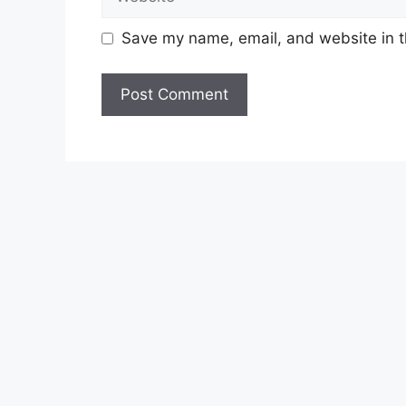
Pembantu Khidmat AM Gred H1
Pembantu Pustakawan Gred S1
Save my name, email, and website in t
Jawatan Terkini :
Baca Juga :
TNB Research Buka P
Syarat Asas Permohonan 
Calon hendaklah warganegara Malay
tarikh tutup permohonan jawatan.
Berkelayakan dan melepasi syarat-s
setiap jawatan kosong MBPJ 2025 
yang kami telah sediakan seperti be
Cara Mohon Jawatan Koso
Permohonan jawatan kosong MBPJ 