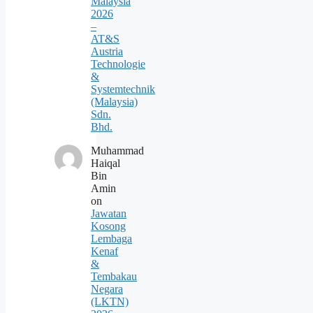
Malaysia
2026
–
AT&S
Austria
Technologie
&
Systemtechnik
(Malaysia)
Sdn.
Bhd.
Muhammad
Haiqal
Bin
Amin
on
Jawatan
Kosong
Lembaga
Kenaf
&
Tembakau
Negara
(LKTN)