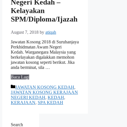
Negeri Kedah –
Kelayakan
SPM/Diploma/Ijazah
August 7, 2018
by
atiqah
Jawatan Kosong 2018 di Suruhanjaya
Perkhidmatan Awam Negeri
Kedah. Warganegara Malaysia yang
berkelayakan digalakkan memohon
jawatan kosong seperti berikut. Jika
anda berminat, sila …
Baca Lagi
Categories
JAWATAN KOSONG KEDAH
,
JAWATAN KOSONG KERAJAAN
NEGERI KEDAH
,
KEDAH
,
KERAJAAN
,
SPA KEDAH
Search