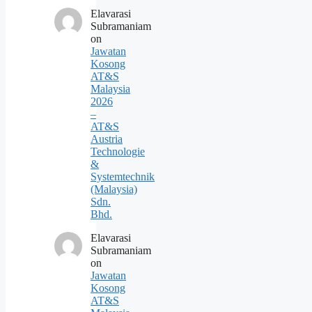
Elavarasi
Subramaniam
on
Jawatan
Kosong
AT&S
Malaysia
2026
–
AT&S
Austria
Technologie
&
Systemtechnik
(Malaysia)
Sdn.
Bhd.
Elavarasi
Subramaniam
on
Jawatan
Kosong
AT&S