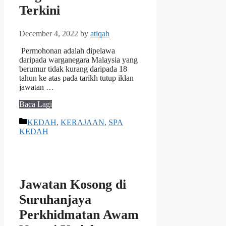
Terkini
December 4, 2022
by
atiqah
Permohonan adalah dipelawa
daripada warganegara Malaysia yang
berumur tidak kurang daripada 18
tahun ke atas pada tarikh tutup iklan
jawatan …
Baca Lagi
Categories
KEDAH
,
KERAJAAN
,
SPA
KEDAH
Jawatan Kosong di
Suruhanjaya
Perkhidmatan Awam