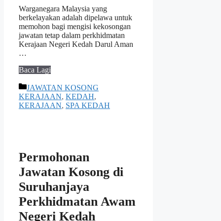
Warganegara Malaysia yang
berkelayakan adalah dipelawa untuk
memohon bagi mengisi kekosongan
jawatan tetap dalam perkhidmatan
Kerajaan Negeri Kedah Darul Aman
…
Baca Lagi
Categories
JAWATAN KOSONG
KERAJAAN
,
KEDAH
,
KERAJAAN
,
SPA KEDAH
Permohonan
Jawatan Kosong di
Suruhanjaya
Perkhidmatan Awam
Negeri Kedah