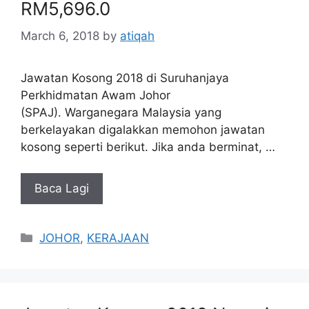
RM5,696.0
March 6, 2018
by
atiqah
Jawatan Kosong 2018 di Suruhanjaya
Perkhidmatan Awam Johor
(SPAJ). Warganegara Malaysia yang
berkelayakan digalakkan memohon jawatan
kosong seperti berikut. Jika anda berminat, …
Baca Lagi
Categories
JOHOR
,
KERAJAAN