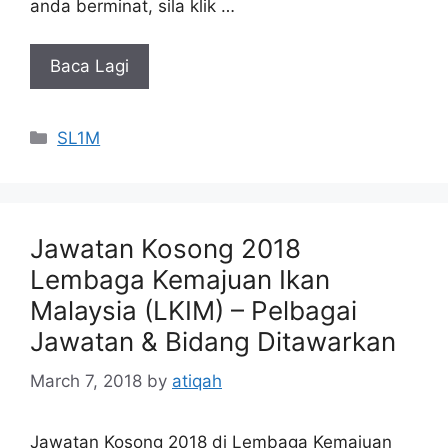
anda berminat, sila klik …
Baca Lagi
Categories
SL1M
Jawatan Kosong 2018
Lembaga Kemajuan Ikan
Malaysia (LKIM) – Pelbagai
Jawatan & Bidang Ditawarkan
March 7, 2018
by
atiqah
Jawatan Kosong 2018 di Lembaga Kemajuan