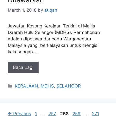
March 1, 2018
by
atiqah
Jawatan Kosong Kerajaan Terkini di Majlis
Daerah Hulu Selangor (MDHS). Permohonan
adalah dipelawa daripada Warganegara
Malaysia yang berkelayakan untuk mengisi
kekosongan …
Baca Lagi
Categories
KERAJAAN
,
MDHS
,
SELANGOR
Page
Page
Page
Page
Page
←
Previous
1
…
257
258
259
…
271