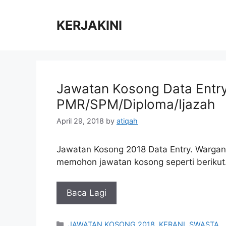
Skip
to
KERJAKINI
content
Jawatan Kosong Data Entry
PMR/SPM/Diploma/Ijazah
April 29, 2018
by
atiqah
Jawatan Kosong 2018 Data Entry. Wargan
memohon jawatan kosong seperti berikut. 
Baca Lagi
Categories
JAWATAN KOSONG 2018
,
KERANI
,
SWASTA