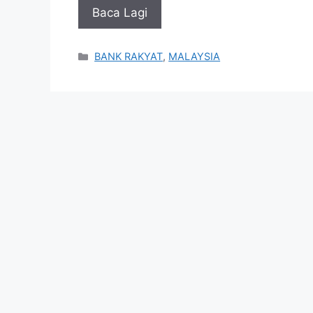
Baca Lagi
Categories
BANK RAKYAT
,
MALAYSIA