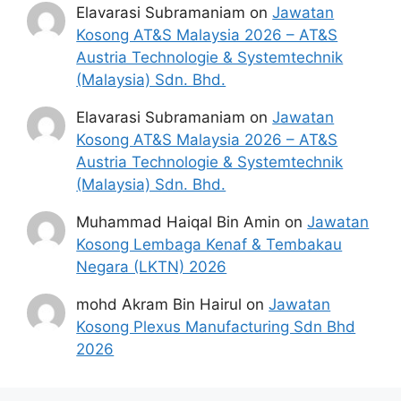
berjaya.
Elavarasi Subramaniam
on
Jawatan
Kosong AT&S Malaysia 2026 – AT&S
Mohon Jawatan
Austria Technologie & Systemtechnik
(Malaysia) Sdn. Bhd.
Penafian:
Pihak kami bukan dari mana-
Elavarasi Subramaniam
on
Jawatan
mana agensi Kerajaan terlibat. Maklumat 
Kosong AT&S Malaysia 2026 – AT&S
yang terdapat dalam portal 
kerjakini.com
Austria Technologie & Systemtechnik
adalah sahih dan diolah dari sumber rasmi 
(Malaysia) Sdn. Bhd.
kerajaan dan sumber yang dipercayai 
untuk memudahkan proses permohonan.
Kami tidak meminta atau menerima 
Muhammad Haiqal Bin Amin
on
Jawatan
sebarang maklumat peribadi pemohon 
Kosong Lembaga Kenaf & Tembakau
kerana kami tidak menguruskan urusan 
Negara (LKTN) 2026
pengambilan pekerja. kami hanya 
mengiklankan kekosongan jawatan sahaja. 
mohd Akram Bin Hairul
on
Jawatan
Terima Kasih.
Kosong Plexus Manufacturing Sdn Bhd
2026