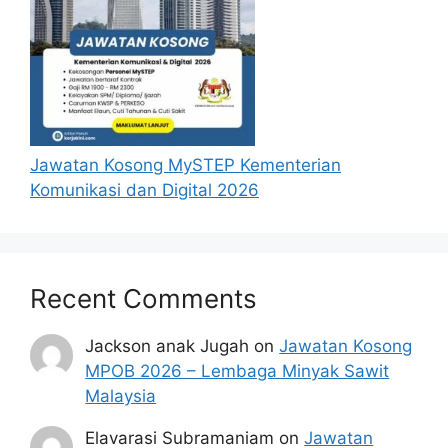
bagi menjamin keselamatan dan efisiensi
kerja
Membantu dalam latihan atau taklimat
dalaman berkaitan prosedur
pengendalian inventori (jika diarahkan
oleh penyelia)
Menyimpan dan mengurus barang rosak
Jawatan Kosong MySTEP Kementerian
atau tidak digunakan dengan rekod dan
Komunikasi dan Digital 2026
kaedah yang betul sebelum pelupusan
Memastikan semua peralatan
pengendalian stok (contohnya: forklift,
hand pallet) berada dalam keadaan baik
Recent Comments
dan selamat digunakan
Jackson anak Jugah
on
Jawatan Kosong
Cara Mohon Jawatan Kosong
MPOB 2026 – Lembaga Minyak Sawit
TNB 2026
Malaysia
Elavarasi Subramaniam
on
Jawatan
Permohonan Jawatan Kosong TNB 2026