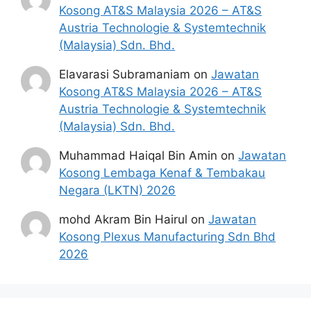
Kosong AT&S Malaysia 2026 – AT&S
diatas hendaklah melalui portal rasmi
Austria Technologie & Systemtechnik
Tenaga Nasional Berhad di
(Malaysia) Sdn. Bhd.
https://jobs.tnb.com.my/job/
atau
pautan
Mohon Jawatan
yang telah
Elavarasi Subramaniam
on
Jawatan
disediakan dibawah. Untuk pemohon kali
Kosong AT&S Malaysia 2026 – AT&S
pertama, anda perlu mendaftar akaun
Austria Technologie & Systemtechnik
baru terlebih dahulu.
(Malaysia) Sdn. Bhd.
Calon dikehendaki memuat naik resume
yang lengkap (kelayakan akademik,
Muhammad Haiqal Bin Amin
on
Jawatan
pengalaman kerja, gaji semasa dan gaji
Kosong Lembaga Kenaf & Tembakau
yang dipohon, gambar berukuran
Negara (LKTN) 2026
passport serta salinan sijil-sijil berkaitan)
mohd Akram Bin Hairul
on
Jawatan
semasa membuat permohonan.
Kosong Plexus Manufacturing Sdn Bhd
Pemohon yang telah mendaftar dan
2026
memohon jawatan yang disenaraikan
tidak perlu lagi memohon semula
sekiranya tempoh permohonan masih
sah.