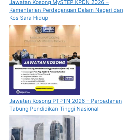
Jawatan Kosong MySTEP KPDN 2026 –
garis panduan, proses dan peraturan-
Kementerian Perdagangan Dalam Negeri dan
peraturan yang telah ditetapkan
Kos Sara Hidup
Menyemak dan memastikan label, kod
bar dan nombor siri pada barang adalah
tepat dan dikemas kini
Membantu dalam penyusunan semula
stok mengikut kategori, jenis atau tarikh
luput (jika berkenaan)
Memantau tahap stok minimum dan
memaklumkan kepada pihak berkaitan
bagi tujuan pembelian semula
Menyediakan borang dan dokumentasi
berkaitan pengeluaran dan penerimaan
Jawatan Kosong PTPTN 2026 – Perbadanan
barang dengan lengkap
Tabung Pendidikan Tinggi Nasional
Mengurus pemindahan stok antara lokasi
/ stor mengikut arahan dan SOP
Menjalankan kerja pembersihan dan
susun atur kawasan stor secara berkala