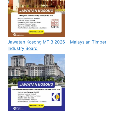
Diploma dalam bidang kewangan
Diploma dalam bidang perniagaan
Diploma dalam bidang pentadbiran
Diploma dalam bidang Pengurusan
Mempunyai tahap kesihatan yang baik
serta tidak menghidap sebarang penyakit
kronik.
Jawatan Kosong MTIB 2026 – Malaysian Timber
Boleh bekerja secara bersendirian atau
Industry Board
dalam satu pasukan
Boleh untuk dtempatkan di mana-mana
negeri seluruh Semenanjung Malaysia.
Spesifikasi Tugas:
Mengemaskini sistem-sistem inventori
yang digunapakai sebagaimana
diarahkan oleh penyelia
Melaksanakan tugasan mengikut arahan,