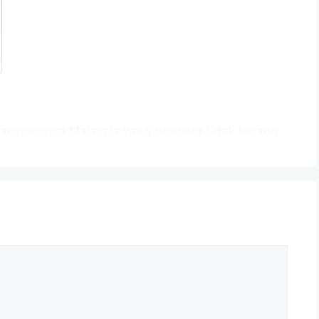
arganegara Malaysia yang berumur tidak kurang
tup iklan jawatan dan berkelayakan bagi mengisi
erikut:
a Pilihan Raya Malaysia
al dibawah
oma