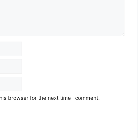
akan Akademik
Penempatan
SPM
Negeri Sembilan
SPM
Putrajaya
Diploma
Putrajaya
his browser for the next time I comment.
SPM
Johor Bahru
ng MySTEP SPRM 2026. Mohon Sekarang!