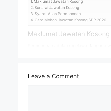
Maklumat Jawatan Kosong
Senarai Jawatan Kosong
Syarat Asas Permohonan
Cara Mohon Jawatan Kosong SPR 2026
Maklumat Jawatan Kosong
Permohonan adalah dipelawa daripada w
daripada 18 tahun ke atas pada tarikh tu
Jawatan Kosong SPR 2026 sebagaimana b
Nama Majikan:
Suruhanjay
Leave a Comment
Penempatan:
Lihat jadu
Comment
Kelayakan:
SPM / Dipl
Taraf Jawatan:
Kontrak