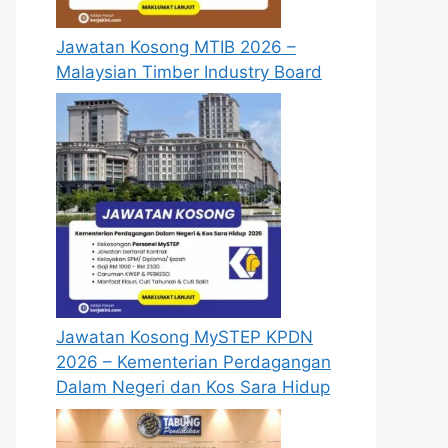
Jawatan Kosong MTIB 2026 –
Malaysian Timber Industry Board
Jawatan Kosong MySTEP KPDN
2026 – Kementerian Perdagangan
Dalam Negeri dan Kos Sara Hidup