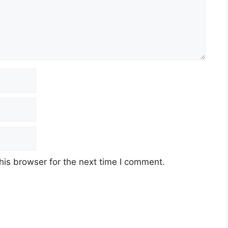
Kelayakan Akademik
SPM
Ijazah
his browser for the next time I comment.
Ijazah
Ijazah