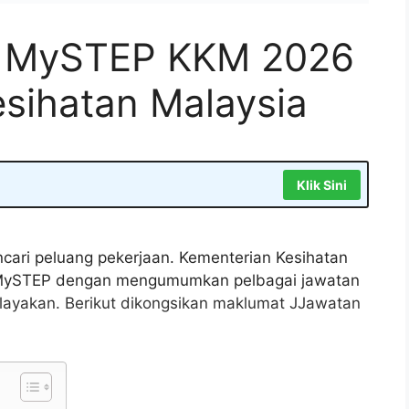
g MySTEP KKM 2026
esihatan Malaysia
Klik Sini
cari peluang pekerjaan. Kementerian Kesihatan
a MySTEP dengan mengumumkan pelbagai jawatan
layakan. Berikut dikongsikan maklumat JJawatan