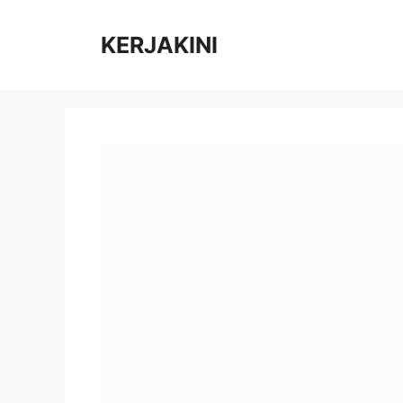
Skip
to
KERJAKINI
content