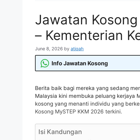
Jawatan Koson
– Kementerian K
June 8, 2026
by
atiqah
Info Jawatan Kosong
Berita baik bagi mereka yang sedang men
Malaysia kini membuka peluang kerjay
kosong yang menanti individu yang berke
Kosong MySTEP KKM 2026 terkini.
Isi Kandungan