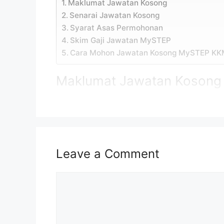
Maklumat Jawatan Kosong
Senarai Jawatan Kosong
Syarat Asas Permohonan
Skim Gaji Jawatan MySTEP
Cara Mohon Jawatan Kosong MySTEP KK
Maklumat Jawatan Kosong
Permohonan adalah dipelawa daripada w
daripada 18 tahun ke atas pada tarikh tu
Jawatan Kosong MySTEP KKM 2026 sebag
Leave a Comment
Nama Majikan:
Kementeri
Comment
Penempatan:
Putrajaya
Kelayakan:
SPM / Ija
Taraf Jawatan:
Kontrak 