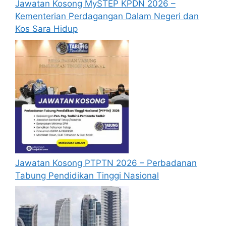
pengalaman kerja, gaji semasa dan gaji
Jawatan Kosong MySTEP KPDN 2026 –
yang dipohon, gambar berukuran
Kementerian Perdagangan Dalam Negeri dan
passport serta salinan sijil-sijil berkaitan)
Kos Sara Hidup
semasa membuat permohonan.
Pemohon yang telah mendaftar dan
memohon jawatan yang disenaraikan
tidak perlu lagi memohon semula
sekiranya tempoh permohonan masih
sah.
Sebelum membuat permohonan sila
pastikan anda mengisi segala maklumat
yang diminta dengan lengkap dan tepat.
Perlu diingatkan, hanya pemohon yang
Jawatan Kosong PTPTN 2026 – Perbadanan
layak sahaja akan dipanggil ke
Tabung Pendidikan Tinggi Nasional
temuduga. Sila lengkapkan dan
kemaskini maklumat anda yang telah
didaftarkan.
Permohonan yang tidak menerima