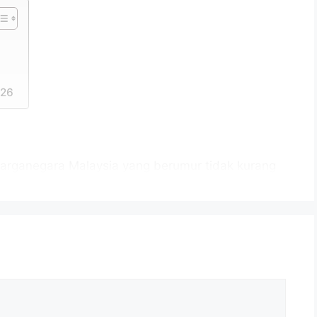
026
arganegara Malaysia yang berumur tidak kurang
tup iklan jawatan dan berkelayakan bagi mengisi
ana berikut:
an Kota Bharu Bandar Raya Islam
tan
azah