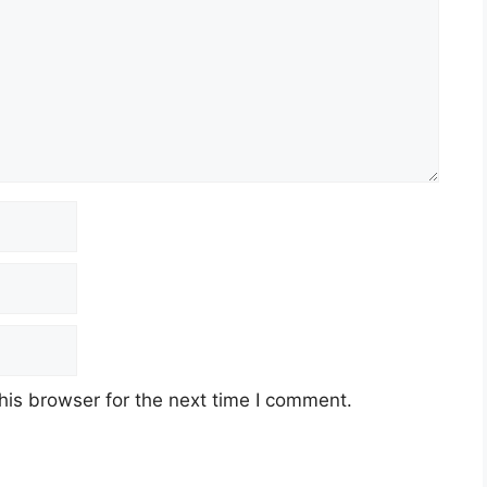
tu)
MPKBBRI 2026
his browser for the next time I comment.
g Guru Ganti MySTEP Pelbagai Negeri Tahun