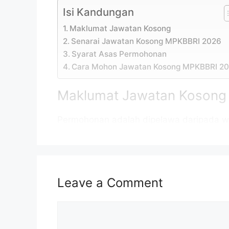
Isi Kandungan
Maklumat Jawatan Kosong
Senarai Jawatan Kosong MPKBBRI 2026
Syarat Asas Permohonan
Cara Mohon Jawatan Kosong MPKBBRI 2
Maklumat Jawatan Kosong
Permohonan adalah dipelawa daripada w
daripada 18 tahun ke atas pada tarikh tu
Jawatan Kosong MPKBBRI 2026 sebagaim
Nama Majikan:
Majlis Perbandar
Leave a Comment
Penempatan:
Kota Bharu, Kelan
Comment
Kelayakan:
SPM/ Diploma/ Ij