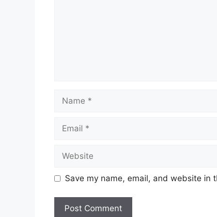
Taraf Jawatan:
Tetap / Kontrak
Tarikh Tutup:
16 Mei 2026 (Sab
Senarai Jawatan Kosong 
Pegawai Tadbir Gred N9
Name
Jurutera Gred J9
Penolong Jurutera Gred JA5
Email
Penolong Pegawai Tadbir Gred N5
Penolong Juruaudit Gred W5
Pembantu Tadbir (P/O) Gred N1
Website
Pembantu Penguatkuasa Gred KP1
Pembantu Khidmat Am Gred H1
Save my name, email, and website in t
Jawatan Kosong Terkini:
Jawatan koson
2026 dibuka