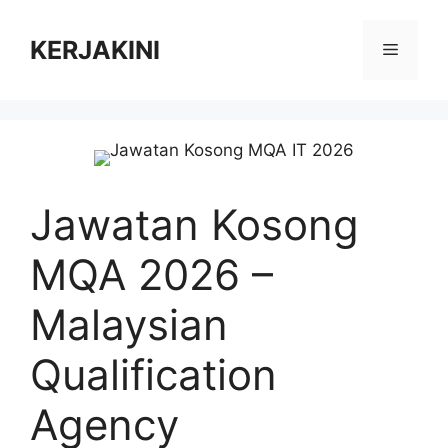
Skip
to
KERJAKINI
Menu
content
Jawatan Kosong
MQA 2026 –
Malaysian
Qualification
Agency