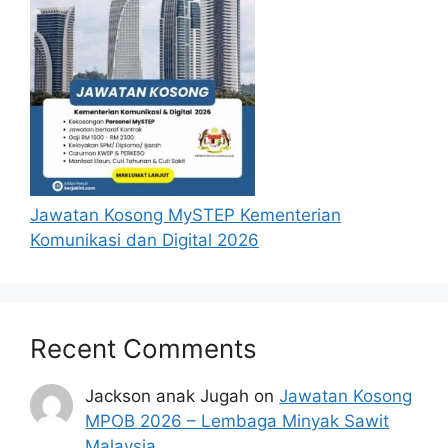
Permohonan Jawatan Kosong MQA 2026
diatas hendaklah melalui portal rasmi
MQA di
www2.mqa.gov.my/jobsmqa
atau
pautan
Mohon Jawatan
yang telah
disediakan dibawah. Untuk pemohon kali
pertama, anda perlu mendaftar akaun
baru terlebih dahulu.
Pemohon tidak perlu mengemukakan
salinan permohonan secara pos kepada
Jawatan Kosong MySTEP Kementerian
pihak MQA dan permohonan secara pos
Komunikasi dan Digital 2026
tidak akan diterima.
Permohonan yang lewat, tidak lengkap
dan tidak mengikut syarat lantikan akan
ditolak.
Recent Comments
Sebelum membuat permohonan sila
pastikan anda login/register dan mengisi
Jackson anak Jugah
on
Jawatan Kosong
segala maklumat yang diminta dengan
MPOB 2026 – Lembaga Minyak Sawit
lengkap dan tepat.
Malaysia