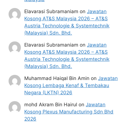
Pemohon hendaklah menyenaraikan
semua kelayakan pendidikan yang
Elavarasi Subramaniam
on
Jawatan
dimiliki.
Kosong AT&S Malaysia 2026 – AT&S
Perlu diingatkan, hanya pemohon yang
Austria Technologie & Systemtechnik
layak sahaja akan dipanggil ke
(Malaysia) Sdn. Bhd.
temuduga. Sila lengkapkan dan
Elavarasi Subramaniam
on
Jawatan
kemaskini maklumat anda yang telah
Kosong AT&S Malaysia 2026 – AT&S
didaftarkan.
Austria Technologie & Systemtechnik
Pentadbiran MQA tidak akan
(Malaysia) Sdn. Bhd.
bertanggungjawab atau menanggung
segala perbelanjaan berkaitan dengan
Muhammad Haiqal Bin Amin
on
Jawatan
urusan temu duga
Kosong Lembaga Kenaf & Tembakau
Permohonan yang tidak menerima
Negara (LKTN) 2026
sebarang jawapan selepas
6 bulan
dari
tarikh iklan ditutup hendaklah
mohd Akram Bin Hairul
on
Jawatan
menganggap permohonan mereka tidak
Kosong Plexus Manufacturing Sdn Bhd
berjaya.
2026