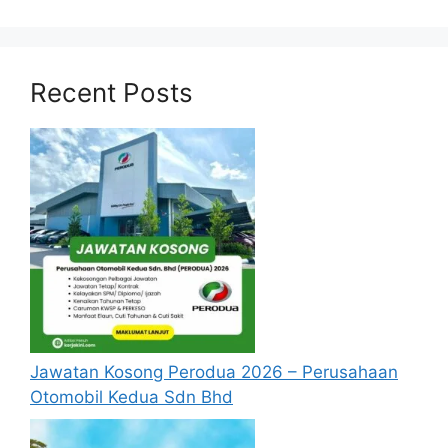
3. Pegawai Teknologi
RM3,480.00 –
Maklumat Setara
RM4,940.00
F9/F10
Recent Posts
Jawatan Kosong Terkini:
Jawatan Kosong
Kilang DEXCOM Penang dibuka! Mohon
Sekarang
Iklan-Kekosongan-Jawatan-Kosong-MQA-IT-
F13_F14
Iklan-Kekosongan-Jawatan-Kosong-MQA-IT-
F12
Jawatan Kosong Perodua 2026 – Perusahaan
Iklan-jawatan-kosong-MQA-Pegawai-IT-F9_F10
Otomobil Kedua Sdn Bhd
Syarat Asas Permohonan