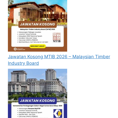
Jawatan Kosong MQA
Calon hendaklah warganegara Malaysia
berusia tidak kurang daripada 18 tahun
pada tarikh tutup permohonan jawatan.
Hanya calon yang berkelayakan dan
memenuhi kriteria tapisan yang
ditetapkan oleh pihak pengurusan MQA
Jawatan Kosong MTIB 2026 – Malaysian Timber
akan dipanggil untuk temu duga.
Industry Board
Sekiranya maklumat yang diberikan
didapati palsu dan bercanggah dengan
maklumat pada dokumen sebenar, pihak
MQA berhak membatalkan pelantikan
calon.
Keputusan pemilihan calon oleh MQA
adalah muktamad.
Pengambilan sebagai Pegawai Tadbir
secara Kontrak untuk Perkhidmatan