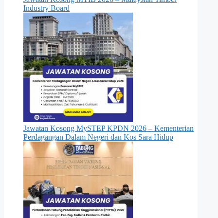
kerjakini.com
 adalah sahih dan diolah dari sumber rasmi
Industry Board
permohonan.
Jawatan Kosong MySTEP KPDN 2026 – Kementerian
Perdagangan Dalam Negeri dan Kos Sara Hidup