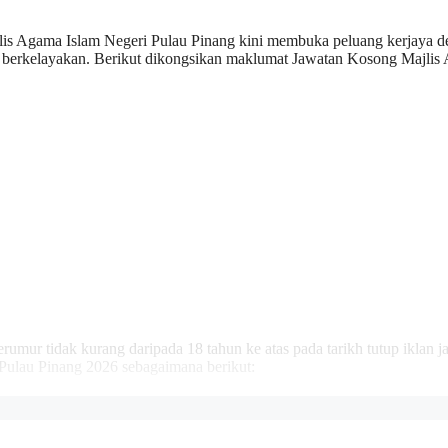
jlis Agama Islam Negeri Pulau Pinang kini membuka peluang kerjaya 
 berkelayakan. Berikut dikongsikan maklumat Jawatan Kosong Majlis
mur tidak kurang daripada 18 tahun ke atas pada tarikh tutup iklan j
Pulau Pinang 2026 sebagaimana berikut:
lam Pulau Pinang