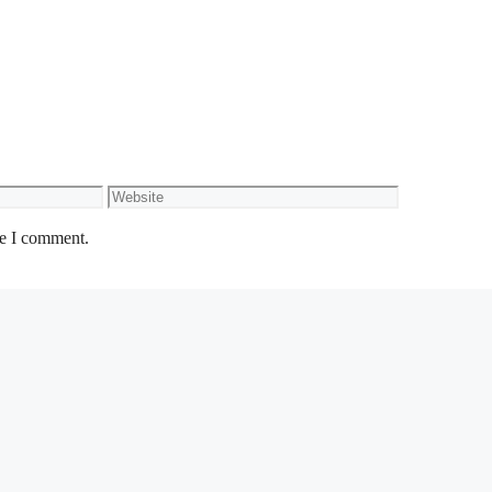
in)
Website
me I comment.
K
elayakan Akademik
STPM/ Diploma
Diploma
Mohon Sekarang!
ripada 18 tahun pada tarikh tutup permohonan jawatan.
h ditetapkan bagi setiap Jawatan Kosong Majlis Agama Islam Pulau Pina