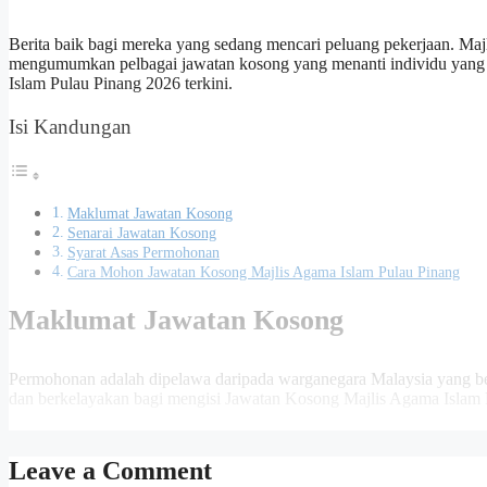
Berita baik bagi mereka yang sedang mencari peluang pekerjaan. Ma
mengumumkan pelbagai jawatan kosong yang menanti individu yang
Islam Pulau Pinang 2026 terkini.
Isi Kandungan
Maklumat Jawatan Kosong
Senarai Jawatan Kosong
Syarat Asas Permohonan
Cara Mohon Jawatan Kosong Majlis Agama Islam Pulau Pinang
Maklumat Jawatan Kosong
Permohonan adalah dipelawa daripada warganegara Malaysia yang beru
dan berkelayakan bagi mengisi Jawatan Kosong Majlis Agama Islam 
Nama Majikan:
Majlis Agama Is
Leave a Comment
Penempatan:
Pulau Pinang