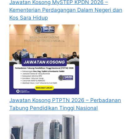
Jawatan Kosong MySTEP KPDN 2026 –
sekiranya tempoh permohonan masih
Kementerian Perdagangan Dalam Negeri dan
sah.
Kos Sara Hidup
Sebelum membuat permohonan sila
pastikan anda login/register dan mengisi
segala maklumat yang diminta dengan
lengkap dan tepat.
Perlu diingatkan, hanya pemohon yang
layak sahaja akan dipanggil ke
temuduga. Sila lengkapkan dan
kemaskini maklumat anda yang telah
didaftarkan.
Permohonan yang tidak menerima
sebarang jawapan selepas
6 bulan
dari
Jawatan Kosong PTPTN 2026 – Perbadanan
tarikh iklan ditutup hendaklah
Tabung Pendidikan Tinggi Nasional
menganggap permohonan mereka tidak
berjaya.
Mohon Jawatan