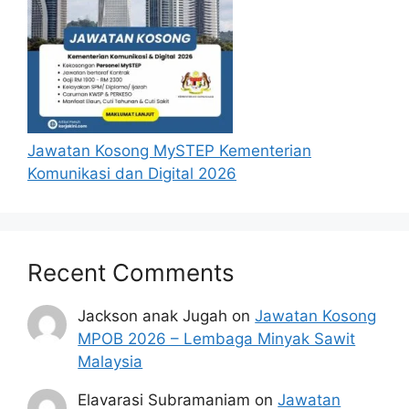
Penafian:
Pihak kami bukan dari mana-
mana agensi Kerajaan terlibat. Maklumat 
yang terdapat dalam portal 
kerjakini.com
adalah sahih dan diolah dari sumber rasmi 
kerajaan dan sumber yang dipercayai 
untuk memudahkan proses permohonan.
Jawatan Kosong MySTEP Kementerian
Komunikasi dan Digital 2026
Recent Comments
Jackson anak Jugah
on
Jawatan Kosong
MPOB 2026 – Lembaga Minyak Sawit
Malaysia
Elavarasi Subramaniam
on
Jawatan