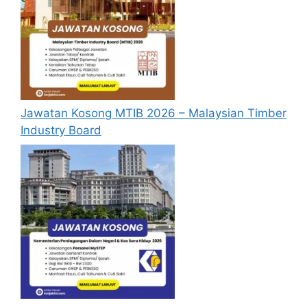
Permohonan Jawatan Kosong
MyANGKASA Amanah Berhad 2026
hendaklah melalui laman web rasmi
MyFutureJobs di
https://myfuturejobs.gov.my/
atau di
pautan
Mohon Jawatan
yang yang telah
disediakan dibawah. Untuk memohon
Jawatan Kosong MTIB 2026 – Malaysian Timber
kali pertama, anda perlu mendaftar
Industry Board
akaun baru terlebih dahulu.
Calon dikehendaki memuat naik resume
yang lengkap (kelayakan akademik,
pengalaman kerja, gaji semasa dan gaji
yang dipohon, gambar berukuran
passport serta salinan sijil-sijil berkaitan)
semasa membuat permohonan.
Pemohon yang telah mendaftar dan
memohon jawatan yang disenaraikan
tidak perlu lagi memohon semula