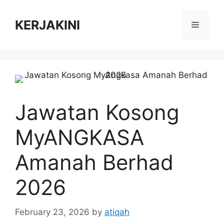
Skip
to
KERJAKINI
Menu
content
Jawatan Kosong
MyANGKASA
Amanah Berhad
2026
February 23, 2026
by
atiqah