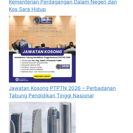
Kementerian Perdagangan Dalam Negeri dan
B
aca Juga :
Jawatan Kosong Kilang Jabil
Kos Sara Hidup
Malaysia 2026
Syarat Lantikan
Calon hendaklah warganegara Malaysia
berusia tidak kurang daripada 18 tahun
pada tarikh tutup permohonan jawatan.
Berkelayakan dan melepasi syarat-syarat
pelantikan yang telah ditetapkan bagi
setiap Jawatan Kosong Lam RESEARCH
2026 yang hendak dipohon, Sila baca
Jawatan Kosong PTPTN 2026 – Perbadanan
pada lampiran yang kami telah sediakan
Tabung Pendidikan Tinggi Nasional
seperti berikut.
Cara Mohon
Permohonan Jawatan Kosong Lam