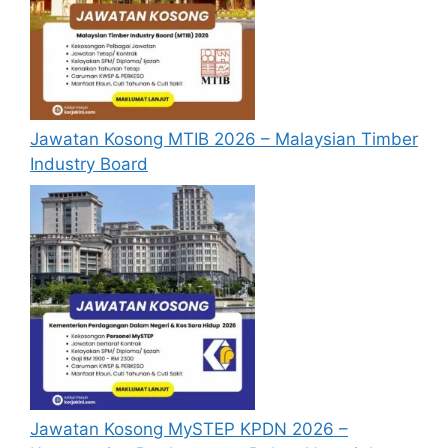
Test Engineer/ Staff Test Engineer
Test Engineer
Global Planning System & Standards 4
Global EHS System & Data Analyst
Production Test Technician
Jawatan Kosong MTIB 2026 – Malaysian Timber
Manufacturing Integrator
Industry Board
Internal Auditor
Tax Analyst
Logistics Analyst
Sup.v 1 Logistics
Mgr. Test Engineering
Warehouse Solution Designer
Quality Engineer 3
Production Test Technician
Quality Technician
Factory Quality Manager
HR Support Representative
Jawatan Kosong MySTEP KPDN 2026 –