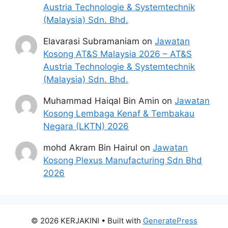
sah.
Austria Technologie & Systemtechnik
Sebelum membuat permohonan sila
(Malaysia) Sdn. Bhd.
pastikan anda login/register dan mengisi
segala maklumat yang diminta dengan
Elavarasi Subramaniam
on
Jawatan
lengkap dan tepat.
Kosong AT&S Malaysia 2026 – AT&S
Perlu diingatkan, hanya pemohon yang
Austria Technologie & Systemtechnik
layak sahaja akan dipanggil ke
(Malaysia) Sdn. Bhd.
temuduga. Sila lengkapkan dan
Muhammad Haiqal Bin Amin
on
Jawatan
kemaskini maklumat anda yang telah
Kosong Lembaga Kenaf & Tembakau
didaftarkan.
Negara (LKTN) 2026
Permohonan yang tidak menerima
sebarang jawapan selepas
6 bulan
dari
mohd Akram Bin Hairul
on
Jawatan
tarikh iklan ditutup hendaklah
Kosong Plexus Manufacturing Sdn Bhd
menganggap permohonan mereka tidak
2026
berjaya.
Mohon Jawatan
© 2026 KERJAKINI
• Built with
GeneratePress