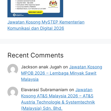
Guru Tabika JPNIN
Permohonan Jawatan Kosong Guru
Tabika JPNIN hendaklah dengan mengisi
Jawatan Kosong MySTEP Kementerian
borang permohonan yang boleh didapati
Komunikasi dan Digital 2026
di laman web JPNIN di
http://www.jpnin.gov.my/
(Perkhidmatan>
Borang) beserta gambar berukuran
passport (tidak akan dikembalikan) ATAU
Recent Comments
klik pada pautan
Mohon Jawatan
yang
telah disediakan dibawah.
Jackson anak Jugah
on
Jawatan Kosong
Permohonan daripada pegawai kerajaan
MPOB 2026 – Lembaga Minyak Sawit
yang sedang berkhidmat hendaklah
Malaysia
dikemukakan melalui Ketua Jabatan
masing-masing mengikut Peraturan 18,
Elavarasi Subramaniam
on
Jawatan
Peraturan-peraturan Pegawai Awam
Kosong AT&S Malaysia 2026 – AT&S
(Pelantikan, Kenaikan Pangkat dan
Austria Technologie & Systemtechnik
Penamatan Perkhidmatan) 2012.
(Malaysia) Sdn. Bhd.