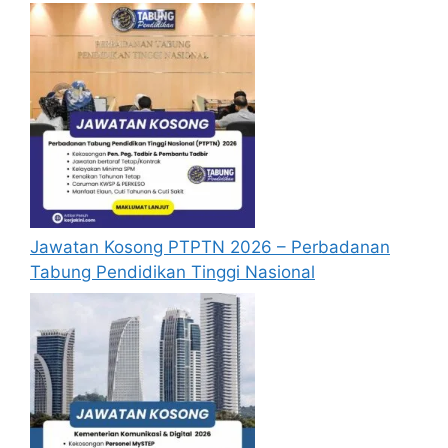
Syarat Lantikan
Calon hendaklah warganegara Malaysia
berusia tidak kurang daripada 18 tahun
pada tarikh tutup permohonan jawatan.
Berkelayakan dan melepasi syarat-syarat
pelantikan yang telah ditetapkan bagi
setiap Jawatan Kosong Guru Tabika
Jawatan Kosong PTPTN 2026 – Perbadanan
JPNIN 2026 yang hendak dipohon, Sila
Tabung Pendidikan Tinggi Nasional
baca cara mohon dan muat turun borang
permohonan jawatan yang kami telah
sediakan seperti berikut.
Borang-Permohonan-Jawatan-Kosong-Guru-
Tabika-Di-JPNIN
Cara Mohon Jawatan Kosong