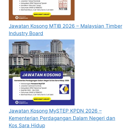
Penolong
Pegawai
Pembang
22
Jawatan Kosong MTIB 2026 – Malaysian Timber
unan
3
Pulau
Februari
Industry Board
Masyarak
Pinang
2026
at (Guru
Tabika)
Pembant
u
Khidmat
22
Am
4
Pulau
Februari
(Penolon
Pinang
2026
g Guru)
Gred H1
Jawatan Kosong MySTEP KPDN 2026 –
Kementerian Perdagangan Dalam Negeri dan
B
aca Juga :
Jawatan Kosong Kilang Jabil
Kos Sara Hidup
Malaysia 2026