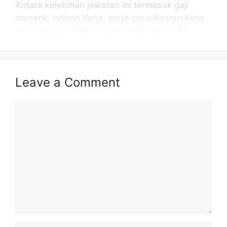
Antara kelebihan jawatan ini termasuk gaji
menarik, latihan Kerja, serta persekitaran kerja
yang mesra. Mohon segera sebelum tarikh
tutup permohonan! Berikut dikongsikan
maklumat Jawatan Kosong Pembantu
Pengurusan Murid 2026.
Leave a Comment
Isi Kandungan
Comment
Maklumat Jawatan Kosong Pembantu
Pengurusan Murid 2026
Syarat Kelayakan Asas
Syarat Kelayakan Akademik
Senarai Jawatan Kosong Pembantu
Pengurusan Murid 2026
Diskripsi Tugas
Skim Gaji
Cara Mohon