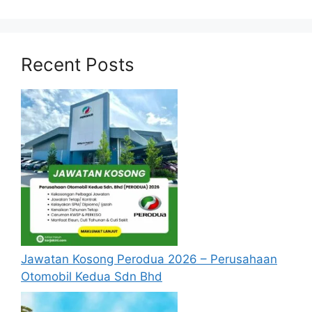
Taraf Jawatan
Kontrak
Tarikh Tutup
–
Permohonan
Recent Posts
Syarat Kelayakan Asas
Calon bagi lantikan Jawatan Kosong Pembantu
Pengurusan Murid 2026 hendaklah memiliki
Kelayakan seperti berikut:
Warganegara Malaysia
Berumur 18 Tahun ke atas
Lepasan Sijil Pelajaran Malaysia (SPM)/
Sijil Vokasional Malaysia (SVM)/ SPM
Jawatan Kosong Perodua 2026 – Perusahaan
+SKM
Otomobil Kedua Sdn Bhd
Mempunyai Indeks Jisim Badan (BMI)
tidak melebihi 35