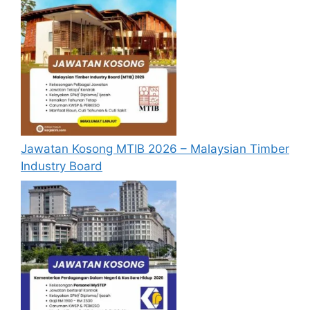
Mohon Juga :
Jawatan Kosong Guru Ganti
MySTEP (Mengikut Daerah) Ambilan Tahun
2026
.
Syarat Kelayakan Akademik
Dua (2) mata pelajaran termasuk Bahasa
Jawatan Kosong MTIB 2026 – Malaysian Timber
Melayu (sekurang-kurangnya Gred C) di
Industry Board
peringkat Kepujian dan empat (4) mata
pelajaran lain di peringkat Lulus dalam
satu peperiksaan SPM; atau
Dua (2) mata pelajaran termasuk Bahasa
Melayu di peringkat Kepujian dan empat
(4) mata pelajaran lain di peringkat Lulus
yang dikumpulkan dalam dua (2)
peperiksaan SPM dalam tempoh tiga (3)
tahun berturut-turut.