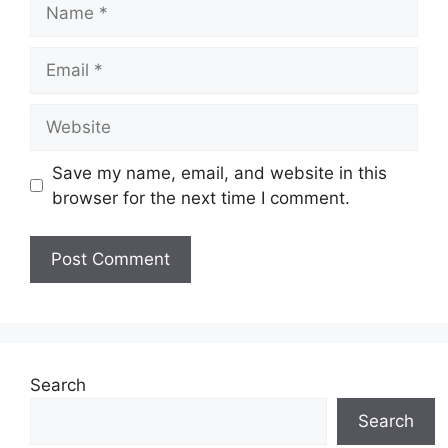
Name
Maklumat Jawatan Kosong
Email
Pembantu Pengurusan Murid
2026
Website
Pejabat Pendidikan
Save my name, email, and website in this
Daerah (Mengikut
Nama Majikan
browser for the next time I comment.
Daerah yang
dimohon)
Pembantu
Nama Jawatan
Pengurusan Murid
(PPM)
Penempatan
Pelbagai Negeri
Search
Kelayakan
SPM/ Diploma
Search