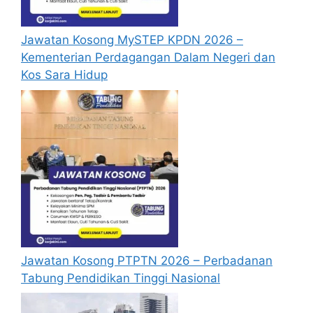
ATAU
Calon hendaklah memiliki Kepujian
Jawatan Kosong MySTEP KPDN 2026 –
(sekurang-kurangnya Gred C) dalam
Kementerian Perdagangan Dalam Negeri dan
subjek Bahasa Melayu (kod 1104) pada
Kos Sara Hidup
peringkat SVM atau kelulusan yang
diiktiraf setaraf dengannya oleh Kerajaan;
dan
Kelayakan SVM dalam bidang kursus
Pengajian Awal Kanak-kanak.
Senarai Jawatan Kosong
Pembantu Pengurusan Murid
2026
Jawatan Kosong PTPTN 2026 – Perbadanan
Pembantu Pengurusan Murid (PPD
Tabung Pendidikan Tinggi Nasional
Daerah Klang)
Pembantu Pengurusan Murid (PPD Kudat,