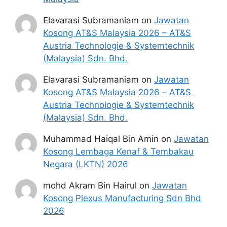
Rompin, Pahang)
Pembantu Pengurusan Murid (PPD Kuala
Elavarasi Subramaniam
on
Jawatan
Kangsar, Perak)
Kosong AT&S Malaysia 2026 – AT&S
Pembantu Pengurusan Murid (PPD
Austria Technologie & Systemtechnik
Kubang Pasu, Jitra)
(Malaysia) Sdn. Bhd.
Elavarasi Subramaniam
on
Jawatan
Diskripsi Tugas
Kosong AT&S Malaysia 2026 – AT&S
Austria Technologie & Systemtechnik
PENGURUSAN MURID
(Malaysia) Sdn. Bhd.
Membantu dalam pengurusan diri
murid dari aspek fizikal,
Muhammad Haiqal Bin Amin
on
Jawatan
emosi, rohani dan jasmani serta
Kosong Lembaga Kenaf & Tembakau
keselamatan dan kesihatan.
Negara (LKTN) 2026
PENGURUSAN KELAS DAN DAPUR/
BILIK/ ASRAMA
mohd Akram Bin Hairul
on
Jawatan
Urusan penyediaan makanan/
Kosong Plexus Manufacturing Sdn Bhd
mengemas/ membantu dalam
2026
pengurusan kebersihan, keceriaan