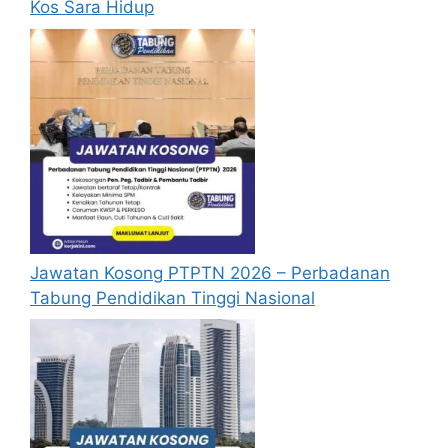
Kos Sara Hidup
BOSCH Malaysia 2026 hendaklah melalui
laman web rasmi BOSCH MALAYSIA di
https://www.bosch.com.my/
atau di
pautan
Mohon Jawatan
yang yang telah
disediakan dibawah. Untuk memohon
kali pertama, anda perlu mendaftar
akaun baru terlebih dahulu.
Calon dikehendaki memuat naik resume
yang lengkap (kelayakan akademik,
pengalaman kerja, gaji semasa dan gaji
Jawatan Kosong PTPTN 2026 – Perbadanan
yang dipohon, gambar berukuran
Tabung Pendidikan Tinggi Nasional
passport serta salinan sijil-sijil berkaitan)
semasa membuat permohonan.
Pemohon yang telah mendaftar dan
memohon jawatan yang disenaraikan
tidak perlu lagi memohon semula
sekiranya tempoh permohonan masih
sah.