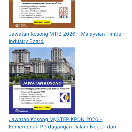
Jawatan Kosong Trending :
Jawatan kosong
Kilang Inari Amerton Penang kini dibuka
Syarat Lantikan
Jawatan Kosong MTIB 2026 – Malaysian Timber
Industry Board
Calon hendaklah warganegara Malaysia
berusia tidak kurang daripada 18 tahun
pada tarikh tutup permohonan jawatan.
Berkelayakan dan melepasi syarat-syarat
pelantikan yang telah ditetapkan bagi
setiap Jawatan Kosong Kilang BOSCH
Malaysia 2026 yang hendak dipohon, Sila
baca pada lampiran yang kami telah
sediakan seperti berikut.
Cara Mohon
Jawatan Kosong MySTEP KPDN 2026 –
Kementerian Perdagangan Dalam Negeri dan
Permohonan Jawatan Kosong Kilang