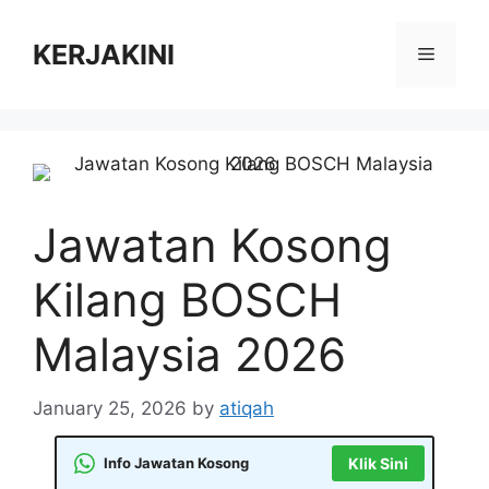
Skip
to
KERJAKINI
Menu
content
Jawatan Kosong
Kilang BOSCH
Malaysia 2026
January 25, 2026
by
atiqah
Info Jawatan Kosong
Klik Sini