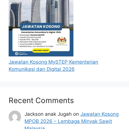
KEPUJIAN dalam mata pelajaran berikut:
a. Bahasa Inggeris
b. Matematik
c. Sains
d. Fizik
e. Kimia
Jawatan Kosong MySTEP Kementerian
Syarat Kelayakan akademik
Komunikasi dan Digital 2026
Peringkat Diploma
Calon yang mempunyai Diploma dalam
bidang Sains, Teknologi dan Pengurusan
Recent Comments
akan diberikan Keutamaan.
Calon yang mempunyai Diploma
Jackson anak Jugah
on
Jawatan Kosong
Kejuruteraan Mekanikal, Elektrik,
MPOB 2026 – Lembaga Minyak Sawit
Elektronik dan yang berkaitan dengan
Malaysia