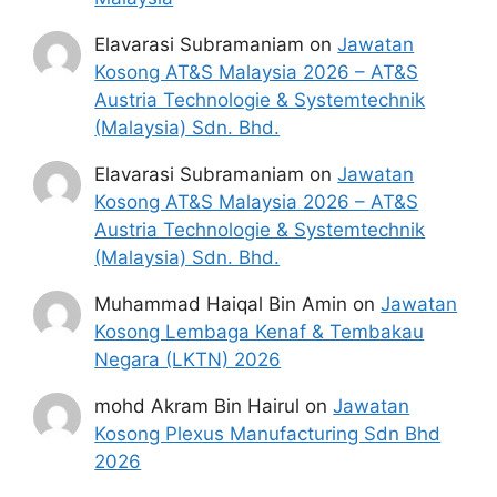
fungsi tred Kejuruteraan TUDM.
Calon perlu mengemukakan Sijil Diploma,
Elavarasi Subramaniam
on
Jawatan
Transkrip dan sijil perakuan akreditasi
Kosong AT&S Malaysia 2026 – AT&S
(Pengiktirafan Rasmi) dari badan
Austria Technologie & Systemtechnik
berkaitan.
(Malaysia) Sdn. Bhd.
Mempunyai Diploma yang diiktiraf oleh
Malaysian Qualification Agency (MQA).
Elavarasi Subramaniam
on
Jawatan
Kosong AT&S Malaysia 2026 – AT&S
Baca Juga:
5 Top Kerjaya di Malaysia Tahun
Austria Technologie & Systemtechnik
2026
(Malaysia) Sdn. Bhd.
Muhammad Haiqal Bin Amin
on
Jawatan
Cara Mohon TUDM 2026
Kosong Lembaga Kenaf & Tembakau
Negara (LKTN) 2026
Permohonan perlu dibuat melalui Laman Web
rasmi TUDM 2026 DISINI :
mohd Akram Bin Hairul
on
Jawatan
https://kerjayadanpengambilantudm.mil.my/
Kosong Plexus Manufacturing Sdn Bhd
2026
Langkah-langkah: