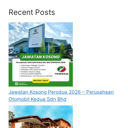
Gred WA9
Penolong Grafik Gred B5
Recent Posts
Penolong Jurutera (Audio Visual) Gred
JA5
Penolong Pegawai Senibina Gred JA5
Pegawai Eksekutif Gred N5
Penolong Pegawai Penyelidik Gred Q5
Penolong Pegawai Perubatan Gred U5
Juruteknik Komputer Gred FT1
Pembantu Khidmat Am Gred H1
Kerani Gred N1
Pembantu Pembedahan Pergigian Gred
U1
Jawatan Kosong Perodua 2026 – Perusahaan
Pembantu Tadbir Kewangan Gred W1
Otomobil Kedua Sdn Bhd
Jawatan Popular :
Jawatan Kosong SPN
Negeri Selangor 2025. Mohon sebelum 31
Disember 2025