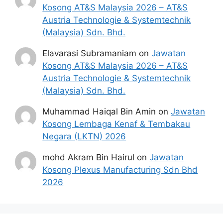
Kosong AT&S Malaysia 2026 – AT&S
Austria Technologie & Systemtechnik
(Malaysia) Sdn. Bhd.
Elavarasi Subramaniam
on
Jawatan
Kosong AT&S Malaysia 2026 – AT&S
Austria Technologie & Systemtechnik
(Malaysia) Sdn. Bhd.
Muhammad Haiqal Bin Amin
on
Jawatan
Kosong Lembaga Kenaf & Tembakau
Negara (LKTN) 2026
mohd Akram Bin Hairul
on
Jawatan
Syarat Permohonan
Kosong Plexus Manufacturing Sdn Bhd
2026
Calon hendaklah warganegara Malaysia
berusia tidak kurang daripada 18 tahun
pada tarikh tutup permohonan jawatan.