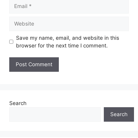
Email
Tetap/ Kontrak
Jawatan:
Tarikh Tutup:
06 Januari 2026 (Selasa)
Website
Save my name, email, and website in this
Senarai Jawatan Kosong
browser for the next time I comment.
Jawatan Akademik
Pensyarah Gred DS11
Pensyarah Kanan Gred DS13
Profesor Madya Gred DS14
Profesor Gred VK7
Search
Jawatan Bukan Akademik (Bahagian
Search
Pentadbiran)
Penolong Bendahari (Bahagian Audit)