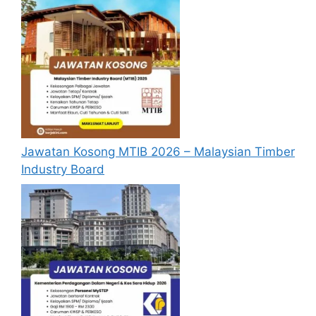
Syarat Lantikan
Calon hendaklah warganegara Malaysia
berusia tidak kurang daripada 18 tahun
pada tarikh tutup permohonan jawatan.
Berkelayakan dan melepasi syarat-syarat
pelantikan yang telah ditetapkan bagi
Jawatan Kosong MTIB 2026 – Malaysian Timber
setiap Jawatan Kosong SPA 2025 yang
Industry Board
hendak dipohon, Sila baca pada lampiran
yang kami telah sediakan seperti berikut.
Cara Mohon Jawatan Kosong
SPA
Permohonan Jawatan Kosong SPA 2025
hendaklah melalui laman web rasmi