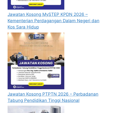
Suruhajaya Perkhidmatan Awam di
https://www.spa.gov.my/
atau di pautan
Jawatan Kosong MySTEP KPDN 2026 –
Mohon Jawatan
yang yang telah
Kementerian Perdagangan Dalam Negeri dan
disediakan dibawah. Untuk memohon
Kos Sara Hidup
kali pertama, anda perlu mendaftar
akaun baru terlebih dahulu.
Calon dikehendaki memuat naik resume
yang lengkap (kelayakan akademik,
pengalaman kerja, gaji semasa dan gaji
yang dipohon, gambar berukuran
passport serta salinan sijil-sijil berkaitan)
semasa membuat permohonan.
Pemohon yang telah mendaftar dan
memohon jawatan yang disenaraikan
tidak perlu lagi memohon semula
Jawatan Kosong PTPTN 2026 – Perbadanan
sekiranya tempoh permohonan masih
Tabung Pendidikan Tinggi Nasional
sah.
Sebelum membuat permohonan sila