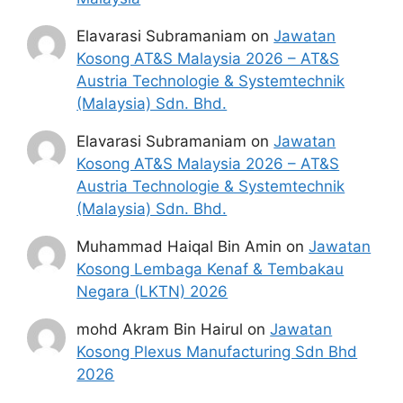
mana agensi Kerajaan terlibat. Maklumat 
yang terdapat dalam portal 
kerjakini.com
Elavarasi Subramaniam
on
Jawatan
adalah sahih dan diolah dari sumber rasmi 
kerajaan dan sumber yang dipercayai 
Kosong AT&S Malaysia 2026 – AT&S
untuk memudahkan proses permohonan.
Austria Technologie & Systemtechnik
(Malaysia) Sdn. Bhd.
Elavarasi Subramaniam
on
Jawatan
Kosong AT&S Malaysia 2026 – AT&S
Austria Technologie & Systemtechnik
(Malaysia) Sdn. Bhd.
Muhammad Haiqal Bin Amin
on
Jawatan
Kosong Lembaga Kenaf & Tembakau
Negara (LKTN) 2026
mohd Akram Bin Hairul
on
Jawatan
Kosong Plexus Manufacturing Sdn Bhd
2026