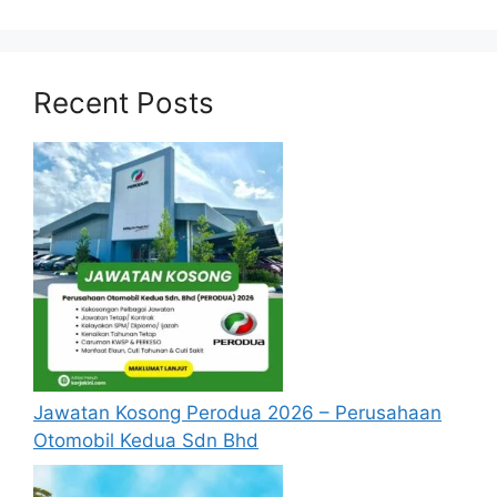
Pegawai
16 Disember
Latihan
Sijil/ Diploma
2025
Vokasional
Gred DV5
Recent Posts
Penolong
Pegawai
Latihan
16 Disember
Vokasional
Sijil/ Diploma
2025
Gred DV5
(Mikroelektro
nik)
Pegawai
Ijazah
18 Disember
Siasatan
Sarjana
2025
Gred P9
Muda
Jawatan Kosong Perodua 2026 – Perusahaan
Otomobil Kedua Sdn Bhd
Jawatan Popular :
Jawatan Kosong ECRL
Keretapi Pantai Timur dibuka