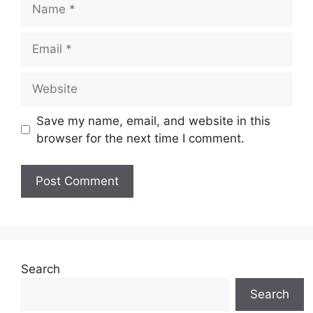
Name
Taraf
Kontrak Interim (3 Tahun)
Jawatan:
Email
Tarikh Tutup:
rujuk lampiran di bawah
Website
Senarai Jawatan Kosong SPA
Save my name, email, and website in this
browser for the next time I comment.
Syarat
Nama
Tarikh Tutup
Kelayakan
Jawatan
Permohonan
Akademik
Penolong
Pegawai
17 Disember
Sijil/ Diploma
Penilaian
2025
Gred W5
Search
Search
Penolong