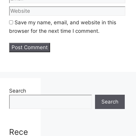
Senarai Jawatan Kosong
Save my name, email, and website in this
Corporate Communication Executive
Regulatory Affairs Senior Executive/
browser for the next time I comment.
Executive
Senior Maintanence Engineer/
Maintanence Engineer
Provisionally Registered Pharmacist (PRP)
Senior IT System Consultant
Machine Specialist
Lab Specialist/ Technician
Search
Internship
Search
Jawatan Popular :
Jawatan Kosong SPN
Negeri Selangor 2025. Mohon sebelum 31
Disember 2025
Rece
Syarat Permohonan