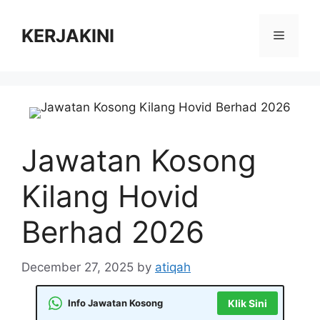
Skip
to
KERJAKINI
Menu
content
Jawatan Kosong
Kilang Hovid
Berhad 2026
December 27, 2025
by
atiqah
Info Jawatan Kosong
Klik Sini