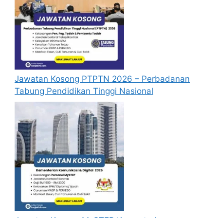
didaftarkan.
Keputusan akan dimaklumkan di dalam
sistem calon paling awal 2 minggu
selepas tarikh tutup permohonan online.
Calon dikehendaki login ke sistem calon
dan lihat keputusan di menu dashboard
Bagi pemohon yang GAGAL, akan
Jawatan Kosong PTPTN 2026 – Perbadanan
dimaklumkan melalui email dan secara
Tabung Pendidikan Tinggi Nasional
automatik akaun sistem calon pemohon
akan dipadam dari sistem.
Mohon Perajurit Muda Tentera Darat
Penafian:
Pihak kami bukan dari mana-
mana agensi Kerajaan terlibat. Maklumat 
yang terdapat dalam portal 
kerjakini.com
adalah sahih dan diolah dari sumber rasmi 
kerajaan dan sumber yang dipercayai 
untuk memudahkan proses permohonan.