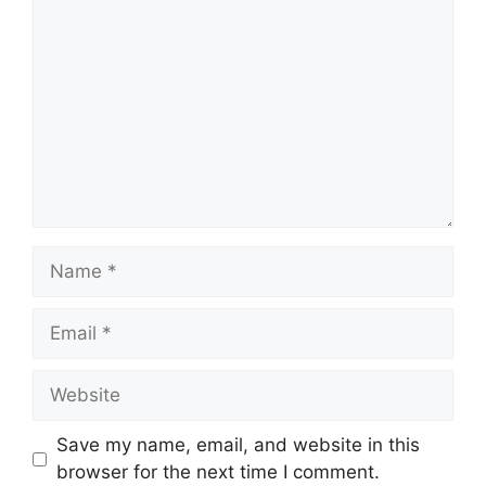
kurang daripada 18 tahun ke atas pada tarikh
tutup iklan jawatan dan berkelayakan bagi
mengisi Pengambilan Tentera Darat 2026
sebagaimana berikut:
Nama
Kementerian Pertahanan
Majikan:
Malaysia
Penempatan:
Pelbagai Negeri
Name
Kelayakan:
SPM/ SPVM/ Diploma
Email
Taraf
Tetap dan berpencen
Jawatan:
Website
Tarikh Tutup:
05 Disember 2025 (Jumaat)
Save my name, email, and website in this
browser for the next time I comment.
Maklumat Jawatan