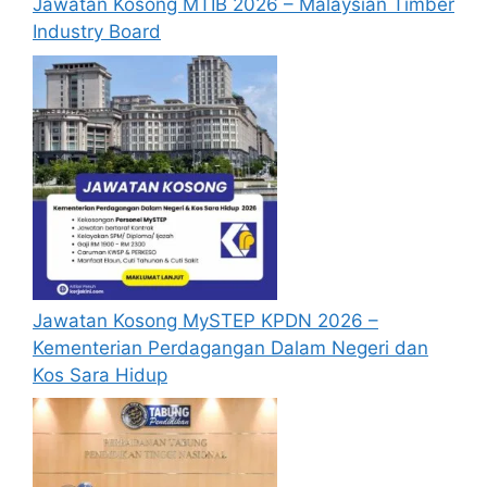
Jawatan Kosong MTIB 2026 – Malaysian Timber
yang telah disediakan dibawah. Untuk
Industry Board
pemohon kali pertama, anda perlu
mendaftar akaun baru terlebih dahulu.
Calon dikehendaki memuat naik resume
yang lengkap (kelayakan akademik,
pengalaman kerja, gaji semasa dan gaji
yang dipohon, gambar berukuran
passport serta salinan sijil-sijil berkaitan)
semasa membuat permohonan.
Sebelum membuat permohonan sila
pastikan anda login/register dan mengisi
Jawatan Kosong MySTEP KPDN 2026 –
segala maklumat yang diminta dengan
Kementerian Perdagangan Dalam Negeri dan
lengkap dan tepat.
Kos Sara Hidup
Perlu diingatkan, hanya pemohon yang
layak sahaja akan dipanggil ke
temuduga. Sila lengkapkan dan
kemaskini maklumat anda yang telah