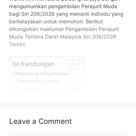
mengumumkan pengambilan Perajurit Muda
bagi Siri 206/2026 yang menanti individu yang
berkelayakan untuk memohon. Berikut
dikongsikan maklumat Pengambilan Perajurit
Muda Tentera Darat Malaysia Siri 206/2026
Terkini.
Isi Kandungan
Maklumat Pengambilan
Maklumat Jawatan
Syarat Kelayakan Am TDM
Cara Mohon Tentera Darat
Maklumat Pengambilan
Leave a Comment
Permohonan adalah dipelawa daripada
warganegara Malaysia yang berumur tidak
Comment