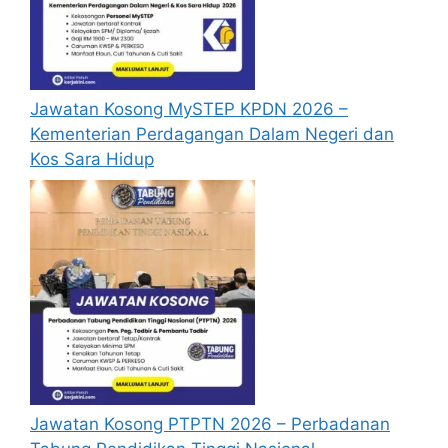
Syarat Asas Permohonan Lam
Research 2025
Jawatan Kosong MySTEP KPDN 2026 –
Calon hendaklah warganegara Malaysia
Kementerian Perdagangan Dalam Negeri dan
berusia tidak kurang daripada 18 tahun
Kos Sara Hidup
pada tarikh tutup permohonan jawatan.
Berkelayakan dan melepasi syarat-syarat
pelantikan yang telah ditetapkan bagi
setiap jawatan kosong LAM Research
2025 yang hendak dipohon, Sila baca
pada lampiran yang kami telah sediakan
seperti berikut.
Cara Mohon Jawatan Kosong
Lam Research 2025
Jawatan Kosong PTPTN 2026 – Perbadanan
Permohonan jawatan kosong Lam