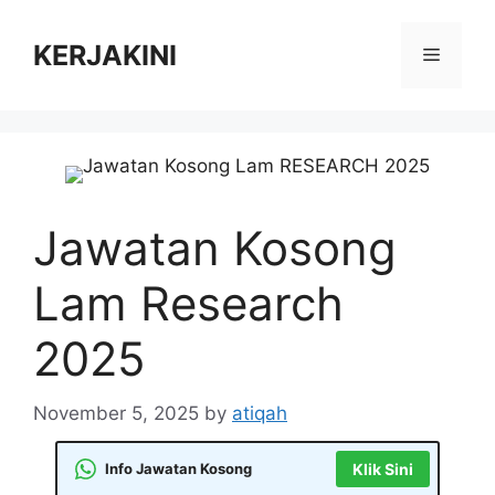
Skip
to
KERJAKINI
Menu
content
Jawatan Kosong
Lam Research
2025
November 5, 2025
by
atiqah
Info Jawatan Kosong
Klik Sini