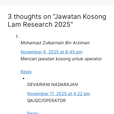
Maklumat Jawatan Kosong
3 thoughts on “Jawatan Kosong
Lam Research2025
Lam Research 2025”
Permohonan adalah dipelawa daripada
warganegara Malaysia yang berumur tidak
kurang daripada 18 tahun ke atas pada tarikh
Mohamad Zulkarnain Bin Arziman
tutup iklan jawatan dan berkelayakan bagi
November 6, 2025 at 6:45 pm
mengisi jawatan kosong Lam Research 2025
Mencari jawatan kosong untuk operator
sebagaimana berikut:
Reply
Nama Majikan:
Lam Research
DEVAIRANI NADARAJAN
Penempatan:
Kedah & Pulau Pinang
November 11, 2025 at 4:22 pm
Kelayakan:
Ijazah
QA/QC/OPERATOR
Taraf Jawatan:
Tetap/Kontrak
Reply