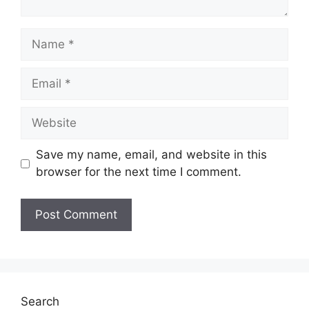
Test Engineer 2
Mgr, Manufacturing Engineering
Name
EHS Training Program Specialist
Environment, Health & Safety Engineer 3
Email
Sr. Dangerous Goods Specialist
Mgr, Test Engineering
Website
Global Warehouse and Logistics Safety
Engineer
Logistic Analyst 4
Save my name, email, and website in this
Sr. Manager/ Manager, Supply Chain
browser for the next time I comment.
Shift Manufacturing Engineer 2
Mgr, Logistics
Shift Manufacturing Engineer
Engineering Technician 4
Supplier QA Engineer (Thermal Interface
Material)
Supplier Quality Engineer 4
Search
(Electromechanical Assy)