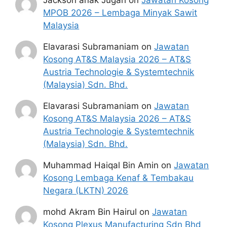
Sebelum membuat permohonan sila
MPOB 2026 – Lembaga Minyak Sawit
pastikan anda login/register dan mengisi
Malaysia
segala maklumat yang diminta dengan
Elavarasi Subramaniam
on
Jawatan
lengkap dan tepat.
Kosong AT&S Malaysia 2026 – AT&S
Perlu diingatkan, hanya pemohon yang
Austria Technologie & Systemtechnik
layak sahaja akan dipanggil ke
(Malaysia) Sdn. Bhd.
temuduga. Sila lengkapkan dan
kemaskini maklumat anda yang telah
Elavarasi Subramaniam
on
Jawatan
didaftarkan.
Kosong AT&S Malaysia 2026 – AT&S
Permohonan yang tidak menerima
Austria Technologie & Systemtechnik
sebarang jawapan selepas
6 bulan
dari
(Malaysia) Sdn. Bhd.
tarikh iklan ditutup hendaklah
menganggap permohonan mereka tidak
Muhammad Haiqal Bin Amin
on
Jawatan
berjaya.
Kosong Lembaga Kenaf & Tembakau
Negara (LKTN) 2026
Mohon Jawatan
mohd Akram Bin Hairul
on
Jawatan
Kosong Plexus Manufacturing Sdn Bhd