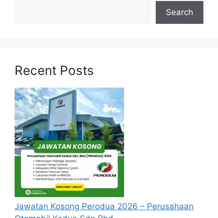
Shift Mgr, Manufacturing
Search
Materials Planner 2
Sr. Mgr, HR Business
Fixture Engineer 3
Fixture PM Engineer 3
Recent Posts
Manufacturing Engineer 3
Manufacturing Integrator
Dir, Manufacturing Engineering
Expeditor 2
Mgr, Manufacturing Integrator
Warehouse Solution Designer
Logistics Analyst 2
Sr. Mgr, Environment Health & Safety
Technical Instructor 1
Director Operations
Global Planning System & Standard 4
Quality Engineer 4
Jawatan Kosong Perodua 2026 – Perusahaan
New Product Transfer Technical Lead