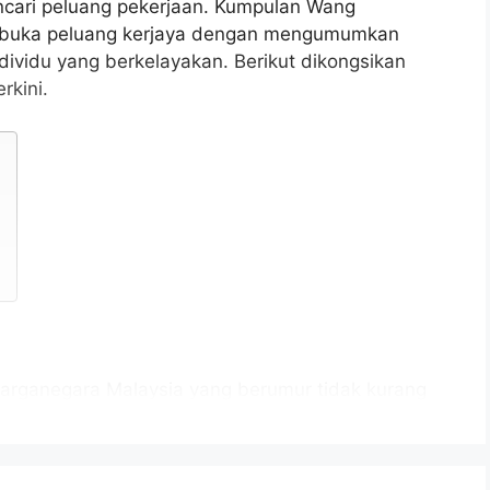
ncari peluang pekerjaan. Kumpulan Wang
mbuka peluang kerjaya dengan mengumumkan
dividu yang berkelayakan. Berikut dikongsikan
kini.
arganegara Malaysia yang berumur tidak kurang
tup iklan jawatan dan berkelayakan bagi mengisi
 berikut: