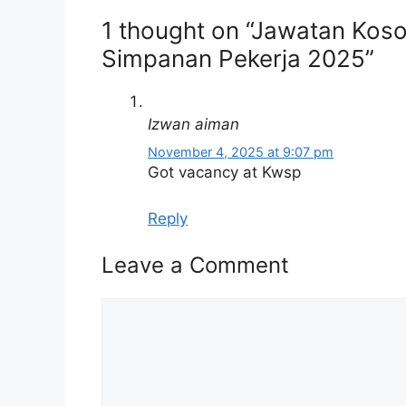
Nama Majikan:
Kumpulan Wang
1 thought on “Jawatan Ko
Simpanan Pekerja 2025”
Penempatan:
Pelbagai Neger
Kelayakan:
Ijazah
Izwan aiman
Taraf Jawatan:
Tetap
November 4, 2025 at 9:07 pm
Tarikh Tutup:
–
Got vacancy at Kwsp
Reply
Senarai Jawatan Ditawark
Leave a Comment
Deputy Manager (Product Strategy 
Executive (Finance Insight & Intelli
Comment
Legal Officer (Prosecution & Ligitat
Enterprise Architect (Infrastructure 
It Service Operation Senior Analyst
Learning Performance Executive