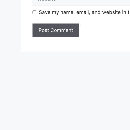
Guru Ganti (Pelbagai Subjek) – PP
Guru Ganti Bahasa Melayu & Bahasa
Save my name, email, and website in t
Pinang
Guru Ganti Sains – PPD Seberang P
Guru Ganti Bahasa Arab – PPD Sebe
Guru Ganti Biologi dan Sains – PP
Guru Ganti Sains – Jabatan Pendidi
Guru Ganti (Pelbagai Subjek) – PP
Guru Ganti SK dan SMK – PPD Petal
Guru Ganti – PPD Lipis, Pahang
Guru Ganti SK & SMK – PPD Jerant
Guru Ganti – Pejabat Pendidikan 
Guru Ganti Bahasa Mandarin – PP
Guru Ganti – PPD Baram, Sarawak
Guru Ganti – PPD Keramat, Kuala 
Guru Ganti – Jabatan Pendidikan 
Guru Ganti Pendidikan Islam – Ja
Guru Ganti – PPD Muallim, Perak.