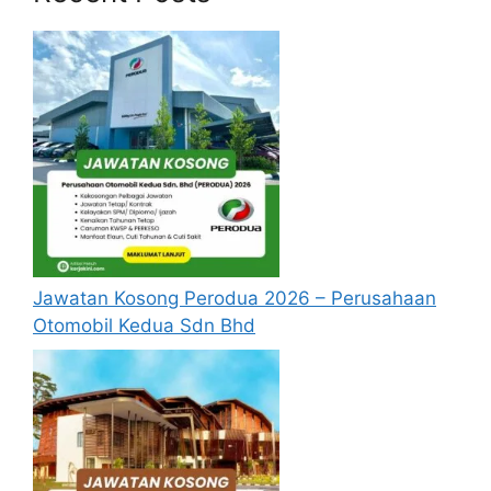
Licensing
Assistant Manager, Tax
Executive, Sales
Head, Land & Master Planning
Manager, Finance (Account Payable)
Assistant Manager, Operational
Execellence
Assitant Manager, Media Management &
Optimization
Assistant Manager (Treasury Operation)
Manager, Media Management &
Jawatan Kosong Perodua 2026 – Perusahaan
Optimization
Otomobil Kedua Sdn Bhd
Manager, Corporate Assurance
Salesforce Developer
General Manager, Finance
Jawatan Popular :