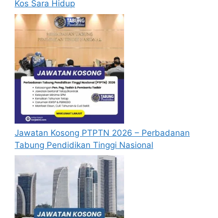
Kos Sara Hidup
Permohonan jawatan kosong Sime Darby
Property diatas hendaklah melalui laman
web rasmi Sime Darby Property Malaysia
di
https://www.simedarbyproperty.com/hom
e/
atau pautan
Mohon Jawatan
yang
yang telah disediakan dibawah. Untuk
pemohon kali pertama, anda perlu
mendaftar akaun baru terlebih dahulu.
Calon dikehendaki memuat naik resume
Jawatan Kosong PTPTN 2026 – Perbadanan
yang lengkap (kelayakan akademik,
Tabung Pendidikan Tinggi Nasional
pengalaman kerja, gaji semasa dan gaji
yang dipohon, gambar berukuran
passport serta salinan sijil-sijil berkaitan)
semasa membuat permohonan.
Pemohon yang telah mendaftar dan
memohon jawatan yang disenaraikan