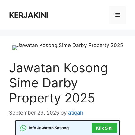
Skip
to
KERJAKINI
Menu
content
Jawatan Kosong
Sime Darby
Property 2025
September 29, 2025
by
atiqah
Info Jawatan Kosong
Klik Sini