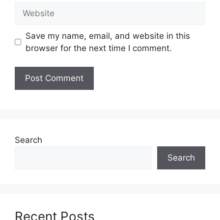
Jawatan:
Website
Tarikh Tutup:
–
Save my name, email, and website in this
browser for the next time I comment.
Jawatan Ditawarkan Sime
Darby Property
Support Engineer
Officer, Customer Service
Excutive, Security and Safety
Officer, Customer Service (ELM)
Search
Assistant, Bussines Centre (Reception)
Supervisor, Carpark & Operation
Search
Technician, Facilities Maintainance
Officer, Operation Admin (Retails)
Assiatant Manager (Governance & Policy)
Support Engineer
Recent Posts
Executive, Property Development