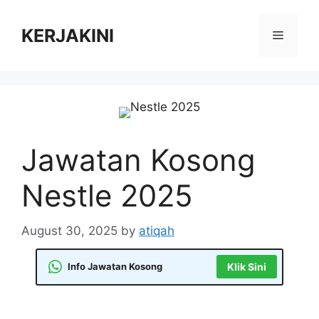
Skip
to
KERJAKINI
Menu
content
Jawatan Kosong
Nestle 2025
August 30, 2025
by
atiqah
Info Jawatan Kosong
Klik Sini