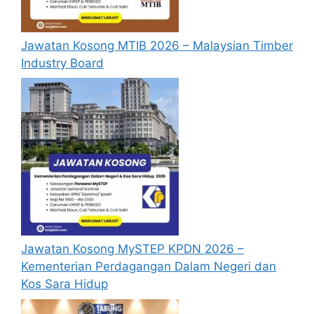
Berkelayakan dan melepasi syarat-syarat
pelantikan yang telah ditetapkan bagi
setiap jawatan kosong Nestle 2025 yang
Jawatan Kosong MTIB 2026 – Malaysian Timber
hendak dipohon, Sila baca pada lampiran
Industry Board
yang kami telah sediakan seperti berikut.
Cara Mohon Jawatan Kosong
Nestle 2025
Permohonan jawatan kosong
Nestle
2025
diatas hendaklah melalui laman
web rasmi Nestle Malaysia di
https://www.nestle.com.my/
atau
pautan
Mohon Jawatan
yang yang telah
Jawatan Kosong MySTEP KPDN 2026 –
disediakan dibawah. Untuk pemohon kali
Kementerian Perdagangan Dalam Negeri dan
pertama, anda perlu mendaftar akaun
Kos Sara Hidup
baru terlebih dahulu.
Calon dikehendaki memuat naik resume