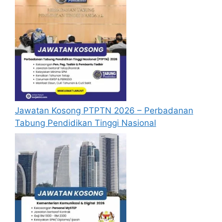
yang lengkap (kelayakan akademik,
pengalaman kerja, gaji semasa dan gaji
yang dipohon, gambar berukuran
passport serta salinan sijil-sijil berkaitan)
semasa membuat permohonan.
Pemohon yang telah mendaftar dan
memohon jawatan yang disenaraikan
tidak perlu lagi memohon semula
sekiranya tempoh permohonan masih
Jawatan Kosong PTPTN 2026 – Perbadanan
sah.
Tabung Pendidikan Tinggi Nasional
Sebelum membuat permohonan sila
pastikan anda login/register dan mengisi
segala maklumat yang diminta dengan
lengkap dan tepat.
Perlu diingatkan, hanya pemohon yang
layak sahaja akan dipanggil ke
temuduga. Sila lengkapkan dan
kemaskini maklumat anda yang telah