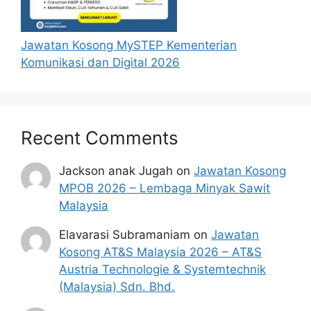
didaftarkan.
Permohonan yang tidak menerima
sebarang jawapan selepas
6 bulan
dari
Jawatan Kosong MySTEP Kementerian
tarikh iklan ditutup hendaklah
Komunikasi dan Digital 2026
menganggap permohonan mereka tidak
berjaya.
Mohon Jawatan
Recent Comments
Jackson anak Jugah
on
Jawatan Kosong
Penafian:
Pihak kami bukan dari mana-
MPOB 2026 – Lembaga Minyak Sawit
mana agensi Kerajaan terlibat. Maklumat 
yang terdapat dalam portal 
Malaysia
kerjakini.com
adalah sahih dan diolah dari sumber rasmi 
kerajaan dan sumber yang dipercayai 
Elavarasi Subramaniam
on
Jawatan
untuk memudahkan proses permohonan.
Kosong AT&S Malaysia 2026 – AT&S
Austria Technologie & Systemtechnik
(Malaysia) Sdn. Bhd.