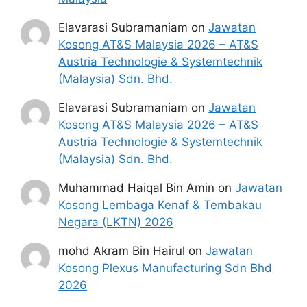
segala maklumat yang diminta dengan
lengkap dan tepat.
Elavarasi Subramaniam
on
Jawatan
Perlu diingatkan, hanya pemohon yang
Kosong AT&S Malaysia 2026 – AT&S
layak sahaja akan dipanggil ke
Austria Technologie & Systemtechnik
temuduga. Sila lengkapkan dan
(Malaysia) Sdn. Bhd.
kemaskini maklumat anda yang telah
Elavarasi Subramaniam
on
Jawatan
didaftarkan.
Kosong AT&S Malaysia 2026 – AT&S
Permohonan yang tidak menerima
Austria Technologie & Systemtechnik
sebarang jawapan selepas
6 bulan
dari
(Malaysia) Sdn. Bhd.
tarikh iklan ditutup hendaklah
menganggap permohonan mereka tidak
Muhammad Haiqal Bin Amin
on
Jawatan
berjaya.
Kosong Lembaga Kenaf & Tembakau
Negara (LKTN) 2026
Tarikh Penting Permohonan
mohd Akram Bin Hairul
on
Jawatan
Tarikh Permohonan dibuka : 28 Julai
Kosong Plexus Manufacturing Sdn Bhd
2025
2026
Tarikh Tutup Permohonan : 08 0gos 2025