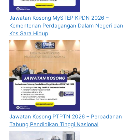
Gaji Menarik & Peluang Kerjaya
Pendidikan Terkini
PERODUA Tawar Kerjaya Automatif
Jawatan Kosong MySTEP KPDN 2026 –
2025 – Gaji, Elaun & Bonus Lumayan –
Kementerian Perdagangan Dalam Negeri dan
Mohon Sekarang!
Kos Sara Hidup
Syarat Asas Permohonan
Calon perlu memenuhi syarat asas berikut
untuk memohon jawatan kosong Mardi 2025
Warganegara Malaysia
Berusia tidak kurang daripada 18 tahun
pada tarikh tutup permohonan jawatan.
Melepasi syarat-syarat pelantikan yang
Jawatan Kosong PTPTN 2026 – Perbadanan
telah ditetapkan bagi setiap jawatan
Tabung Pendidikan Tinggi Nasional
kosong MARDI yang hendak dipohon. Sila
baca pada lampiran yang kami telah