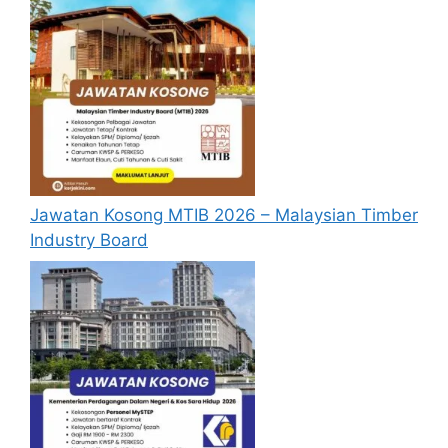
Pembantu
Tadbir
SPM/ SVM/
N1
(Perkeranian/
SPM & SKM
Operasi)
Pembantu
KP1
SPM/ SVM
Keselamatan
Pembantu
H1
SPM/ SVM
Jawatan Kosong MTIB 2026 – Malaysian Timber
Khidmat Am
Industry Board
Pembantu
Khidmat Am
H1
SPM/SVM
(Pemanduan)
Baca Juga :
Jawatan Kosong Pembantu Guru 2025: