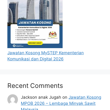
sediakan seperti berikut.
Cara Mohon
Permohonan jawatan kosong diatas
hendaklah melalui portal rasmi MARDI di
https://ecareer.mardi.gov.my/ atau
pautan
Apply Now/ Mohon Jawatan
yang telah disediakan dibawah. Untuk
Jawatan Kosong MySTEP Kementerian
pemohon kali pertama, anda perlu
Komunikasi dan Digital 2026
mendaftar akaun baru terlebih dahulu.
Pemohon yang telah mendaftar dan
memohon jawatan yang disenaraikan
tidak perlu lagi memohon semula
Recent Comments
sekiranya tempoh permohonan masih
sah.
Jackson anak Jugah
on
Jawatan Kosong
Sebelum membuat permohonan sila
MPOB 2026 – Lembaga Minyak Sawit
pastikan anda login/register dan mengisi
Malaysia