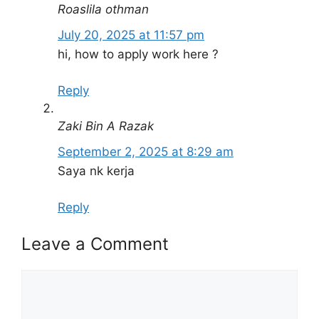
Permohonan adalah dipelawa daripada
Roaslila othman
warganegara Malaysia yang berumur tidak
July 20, 2025 at 11:57 pm
kurang daripada 18 tahun ke atas pada tarikh
hi, how to apply work here ?
tutup iklan jawatan dan berkelayakan bagi
mengisi jawatan kosong Flextronics
Reply
sebagaimana berikut:
Zaki Bin A Razak
Nama
Flextronics Technology Sdn.
September 2, 2025 at 8:29 am
Majikan:
Bhd
Saya nk kerja
Penempatan:
Penang
Reply
PMT/PT3/ SPM/ Diploma/
Kelayakan:
Ijazah
Leave a Comment
Taraf
Permanent (Tetap)
Comment
Jawatan:
Mengikut Jawatan Yang ingin