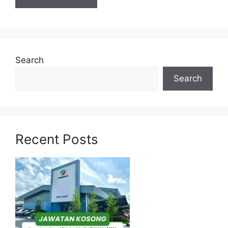
(2 Kekosongan)
equivalent experience
and training.
Bachelor’s degree in
Material Planning
related field or
Search
Analyst
equivalent
(3 Kekosongan)
Search
experience.
– Bachelor’s degree in
Quality Engineer
related field or
(3 Kekosongan)
equivalent
Recent Posts
experience.
Bachelor’s degree in
Senior Test Engineer
related field or
(5 Kekosongan) –
equivalent experience
and training.
– Bachelor’s degree in