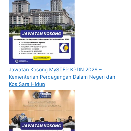
(10 Kekosongan)
Operation Trainer
Diploma
(10 Kekosongan)
Buyer Direct
Bachelor’s Degree
(5 Kekosongan)
Warehouse Lead
Diploma
(5 Kekosongan)
Jawatan Kosong MySTEP KPDN 2026 –
ICT Test Technician
Diploma
Kementerian Perdagangan Dalam Negeri dan
(5 Kekosongan)
Kos Sara Hidup
Baca Juga :
Jawatan Kosong Pembantu Guru 2025:
Gaji Menarik & Peluang Kerjaya
Pendidikan Terkini