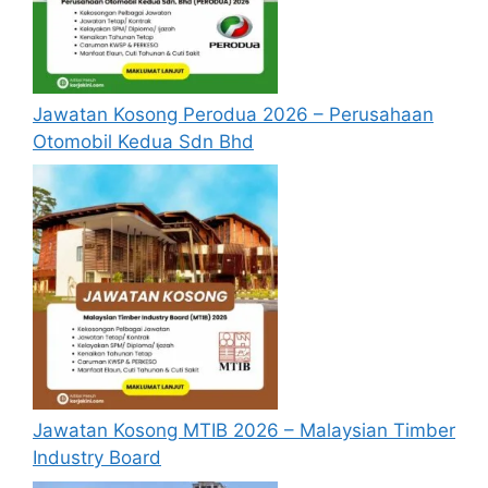
Quality Engineer
related field or
(3 Kekosongan)
equivalent
experience.
Jawatan Kosong Perodua 2026 – Perusahaan
Operator
Otomobil Kedua Sdn Bhd
Pengeluaran
PMR/PT3
(300 Kekosongan)
Pembantu Teknikal
SPM
(10 Kekosongan)
Rework Operator
PMT/PT3
(60 Kekosongan)
Store Operator
SPM
(10 Kekosongan)
Jawatan Kosong MTIB 2026 – Malaysian Timber
Equipment
Industry Board
Technician
Diploma