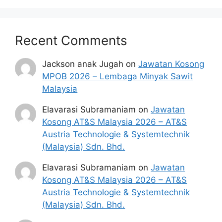
Kelebihan Bekerja Bersama
Flextronics
Recent Comments
✅ Gaji asas RM1,800 – RM11,000 (mengikut
kelayakan & jawatan)
Jackson anak Jugah
on
Jawatan Kosong
✅ Bayaran kerja lebih masa (OT), elaun makan
MPOB 2026 – Lembaga Minyak Sawit
& kehadiran
Malaysia
✅ KWSP, PERKESO, cuti tahunan, cuti sakit
✅ Latihan & pembangunan kerjaya disediakan
Elavarasi Subramaniam
on
Jawatan
✅ Suasana kerja selamat & bersih (mengikut
Kosong AT&S Malaysia 2026 – AT&S
piawaian industri)
Austria Technologie & Systemtechnik
✅ Medical benefits, dental, vision
(Malaysia) Sdn. Bhd.
✅ Life Insurance
Elavarasi Subramaniam
on
Jawatan
✅ Paid Time Off
Kosong AT&S Malaysia 2026 – AT&S
✅ Performance Bonus
Austria Technologie & Systemtechnik
(Malaysia) Sdn. Bhd.
Cara Mohon