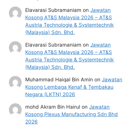
Permohonan jawatan kosong SPA
Elavarasi Subramaniam
on
Jawatan
(Suruhanjaya Perkhidmatan Awam
Kosong AT&S Malaysia 2026 – AT&S
Malaysia) diatas hendaklah melalui portal
Austria Technologie & Systemtechnik
rasmi SPA Malaysia di
(Malaysia) Sdn. Bhd.
https://www.spa.gov.my/
atau pautan
Elavarasi Subramaniam
on
Jawatan
Mohon Jawatan SPA
yang yang telah
Kosong AT&S Malaysia 2026 – AT&S
disediakan dibawah. Untuk pemohon kali
Austria Technologie & Systemtechnik
pertama, anda perlu mendaftar akaun
(Malaysia) Sdn. Bhd.
baru terlebih dahulu.
Calon dikehendaki memuat naik resume
Muhammad Haiqal Bin Amin
on
Jawatan
yang lengkap (kelayakan akademik,
Kosong Lembaga Kenaf & Tembakau
pengalaman kerja, gaji semasa dan gaji
Negara (LKTN) 2026
yang dipohon, gambar berukuran
passport serta salinan sijil-sijil berkaitan)
mohd Akram Bin Hairul
on
Jawatan
semasa membuat permohonan.
Kosong Plexus Manufacturing Sdn Bhd
Pemohon yang telah mendaftar dan
2026
memohon jawatan yang disenaraikan