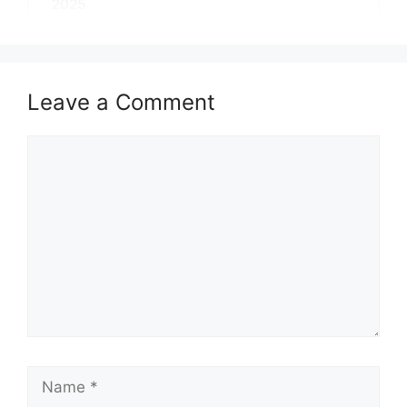
2025.
Syarat Asas Permohonan
Cara Mohon
Tarikh Penting Permohonan
Leave a Comment
Maklumat Jawatan Kosong
Comment
Permohonan adalah dipelawa daripada
warganegara Malaysia yang berumur tidak
kurang daripada 18 tahun ke atas pada tarikh
tutup iklan jawatan dan berkelayakan bagi
mengisi jawatan kosong Maritim sebagaimana
berikut:
Nama
Agensi Penguatkuasaan
Majikan:
Maritim Malaysia
Name
Penempatan:
Pelbagai Negeri