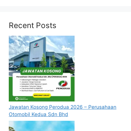
II Maritim
24 Jun 2025
Kekosongan,
Gred T1
Simpanan
140)
Recent Posts
Baca Juga :
MOHON TUDM 2025 : Pengambilan
Perajurit Muda (PJM) Tentera Udara
Diraja Malaysia Siri 70/25
.
Jawatan Kosong MyStep di
Kementerian Perdagangan Dalam
Negeri dan Kos Sara Hidup (KPDN).
Tiada SPM boleh memohon!
Jawatan Kosong Perodua 2026 – Perusahaan
Otomobil Kedua Sdn Bhd