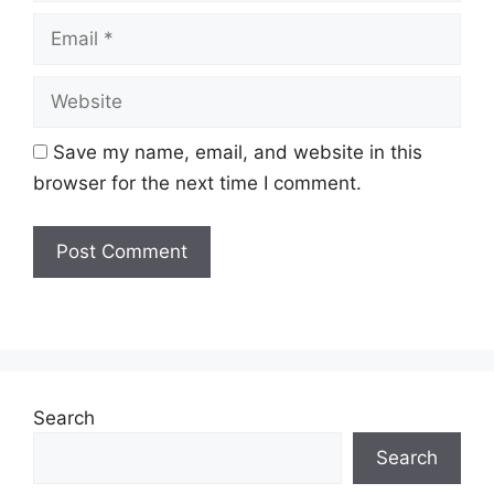
Email
Kelayakan:
SPM/ SPM & SKM/ SVM
Taraf
Website
Interim (3 Tahun Kontrak)
Jawatan:
Tarikh Tutup:
24 Jun 2025 (Selasa)
Save my name, email, and website in this
browser for the next time I comment.
Senarai Jawatan Kosong
Maritim Terkini 2025.
Kelayakan
Tarikh Tutup
Jawatan
Akademik &
Permohonan
Kekosongan
Search
SPM/ SPM &
SKM/ SVM
Search
Laskar Kelas
(136