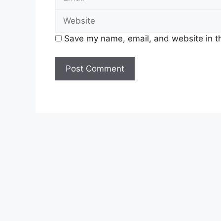
Penerima Status Asas Bukan Miskin
(Isi Rumah & Warga Emas)
Save my name, email, and website in th
JUMLAH WANG BANTUAN 
STATUS 2025
Berikut merupakan kadar pengkreditan
mengikut status penerima :
Penerima Status Miskin & Miskin Tegar :
KATEGORI ISI RUMAH
KATE
RM2,100 setahun
RM6
(RM100 / RM200 sebulan)
(RM