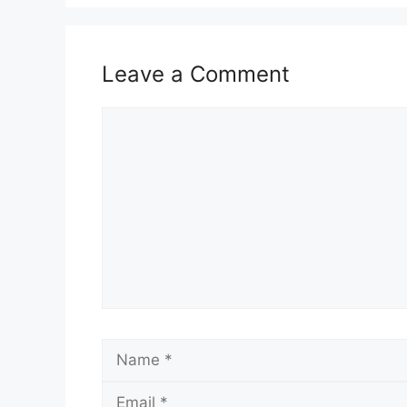
BILANGAN PENERIMA SARA MYKASI
JUMLAH WANG BANTUAN SARA MYK
Leave a Comment
TEMPOH WANG BANTUAN SARA MY
SEMAKAN STATUS SARA MYKASIH 
Comment
RUJUKAN
PENAFIAN
BILANGAN PENERIMA SAR
Penerima yang layak menerima Bantuan
tahun 2025 adalah seramai 5.7 juta meran
JENIS KELAYAKAN
Name
Penerima Status Miskin & Miskin Tegar
(Isi Rumah, Bujang & Warga Emas)