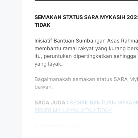
SEMAKAN STATUS SARA MYKASIH 202
TIDAK
Inisiatif Bantuan Sumbangan Asas Rahma
membantu ramai rakyat yang kurang ber
itu, peruntukan dipertingkatkan sehingg
yang layak.
Bagaimanakah semakan status SARA MyKasi
bawah.
BACA JUGA :
SEMAK BANTUAN MYKASI
PENERIMA LAYAK ATAU TIDAK
Isi Kandungan