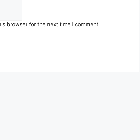
4.7 juta penerima
is browser for the next time I comment.
SARA MYKASIH MENGIKUT
 Bantuan Sumbangan Asas Rahmah (SARA) MyKasih
GORI BUJANG
KATEGORI WARGA EMAS
00 setahun
RM1,650 setahun
50 sebulan)
(RM100 / RM150 sebulan)