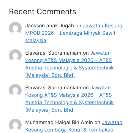
PPD Daerah Alor
Gajah
Recent Comments
PPD Daerah Barat
Pulau Pinang
Jackson anak Jugah
on
Jawatan Kosong
Daya
MPOB 2026 – Lembaga Minyak Sawit
Malaysia
PPD Daerah Kulim
Kedah
PPD Daerah Kuala
Elavarasi Subramaniam
on
Jawatan
Muda, Yan.
Kosong AT&S Malaysia 2026 – AT&S
Austria Technologie & Systemtechnik
PPD Daerah Kulai,
(Malaysia) Sdn. Bhd.
PPD Daerah Batu
Johor
Pahat
Elavarasi Subramaniam
on
Jawatan
PPD Daerah Pasir
Kosong AT&S Malaysia 2026 – AT&S
Gudang
Austria Technologie & Systemtechnik
(Malaysia) Sdn. Bhd.
PPD Daerah Tumpat
Kelantan
PPD Daerah Tanah
Muhammad Haiqal Bin Amin
on
Jawatan
Merah
Kosong Lembaga Kenaf & Tembakau