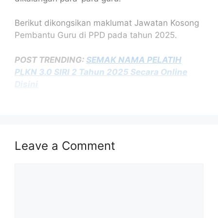
Berikut dikongsikan maklumat Jawatan Kosong
Pembantu Guru di PPD pada tahun 2025.
POST TRENDING:
SEMAK NAMA PELATIH
PLKN 3.0 SIRI 2 Tahun 2025 Secara Online
Disini
Isi Kandungan
Maklumat Jawatan Kosong Pembantu Guru
Syarat Asas Kelayakan Pembantu Guru:
Leave a Comment
Diskripsi Tugas/ Job Description:
Senarai Jawatan Kosong
Comment
Cara Mohon
Tarikh Penting Permohonan Pembantu Guru
2025