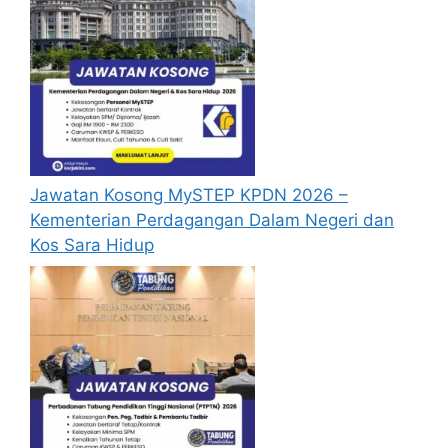
Murid Berkeperluan Pendidikan Khas.
Menyelaras pemberian bantuan kepada
murid
Memasukkan data laporan pemantauan
kantin sekolah
Membuat persiapan sebelum
ujian/peperiksaan berlangsung
Jawatan Kosong MySTEP KPDN 2026 –
Menguruskan Skim Pinjaman Buku Teks
Kementerian Perdagangan Dalam Negeri dan
Membuat persediaan program/aktiviti di
Kos Sara Hidup
sekolah
Senarai Jawatan Kosong
Calon yang terpilih akan ditempatkan di
tempat-tempat yang berikut mengikut lokasi
permohonan yang dipilih oleh calon.