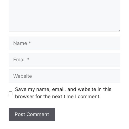
Maklumat Jawatan Kosong
Pembantu Guru
Pejabat Pendidikan
Nama Majikan :
Name
Daerah
Personel MySTEP
Nama Jawatan :
Email
(Pembantu Guru)
Seluruh Negeri,
Website
Penempatan :
Malaysia
Save my name, email, and website in this
SETARAF SPM/
Kelayakan :
browser for the next time I comment.
Diploma/ Ijazah
Taraf Jawatan :
Kontrak
Tarikh Tutup
Terbuka