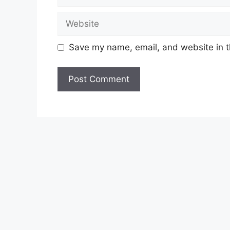
Warganegara Malaysia;
Website
Bukan eKasih;
Lulus dan Penerima Sumbangan Tun
Warga Emas Tiada Pasangan.
Save my name, email, and website in t
Berstatus eKasih dalam rekod data
Lulus dan Penerima Sumbangan Tun
Warga Emas Tiada Pasangan dan B
CARA SEMAK STATUS PE
ONLINE
Status Penerima boleh disemak melalui du
Semakan Status Bantuan Melalui Portal 
Layari Portal Rasmi MyKasih : htt
Halaman utama MyKasih akan dipap
Masukkan 12 Digit Nombor Kad Pe