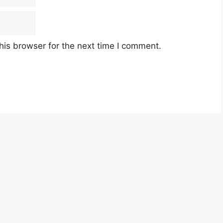
ai Rahmah (STR) 2025 – Kategori Isi Rumah dan
his browser for the next time I comment.
 eKasih;
ai Rahmah (STR) 2025 – Kategori Isi Rumah,
ujang.
NERIMA BANTUAN SECARA
a kaedah seperti berikut:
MyKasih:
ps://www.mykasih.com.my/
arkan, kemudian tekan [Semak Status].
ngenalan pada ruangan [Nombor MyKad].