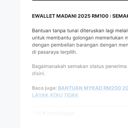
EWALLET MADANI 2025 RM100 : SEMA
Bantuan tanpa tunai diteruskan lagi me
untuk membantu golongan memerlukan m
dengan pembelian barangan dengan me
di pasaraya terpilih.
Bagaimanakah semakan status penerima ew
disini.
Baca juga:
BANTUAN MYKAD RM200 20
LAYAK ATAU TIDAK
Isi Kandungan
PENGENALAN BANTUAN EWALLET MADAN