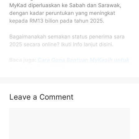
MyKad diperluaskan ke Sabah dan Sarawak,
dengan kadar peruntukan yang meningkat
kepada RM13 bilion pada tahun 2025.
Bagaimanakah semakan status penerima sara
2025 secara online? Ikuti Info lanjut disini.
Baca juga:
Cara Guna Bantuan MyKasih untuk
pengguna baru 2025
Isi Kandungan
Leave a Comment
SYARAT KELAYAKAN PENERIMA BANTUAN
SARA 2025
Comment
PORTAL SEMAKAN BANTUAN SARA ONLINE
CARA SEMAK STATUS SARA ONLINE DI
PORTAL MYKASIH
CARA SEMAK STATUS SARA ONLINE DI