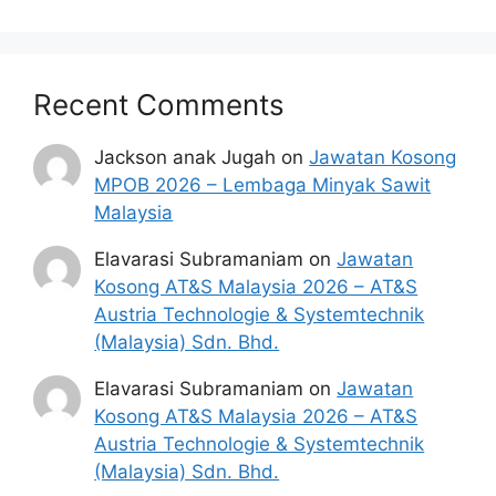
Rahmah (SARA) MyKasih].
Selesai.
JUMLAH BANTUAN SARA
Recent Comments
2025
Jackson anak Jugah
on
Jawatan Kosong
MPOB 2026 – Lembaga Minyak Sawit
Kadar bantuan yang akan diterima oleh
Malaysia
penerima seperti berikut:
Elavarasi Subramaniam
on
Jawatan
Kategori Penerima STR & BERSTATUS
Kosong AT&S Malaysia 2026 – AT&S
Miskin/Miskin Tegar eKasih:
Austria Technologie & Systemtechnik
(Malaysia) Sdn. Bhd.
KATEGORI
AMAUN
AMAUN
Elavarasi Subramaniam
on
Jawatan
PENERIMA
AGIHAN
AGIHAN
Kosong AT&S Malaysia 2026 – AT&S
STR
BULANAN
BULANAN
Austria Technologie & Systemtechnik
&
(RM)
(RM)
(Malaysia) Sdn. Bhd.
(BERSTATUS
JANUARI –
APRIL –