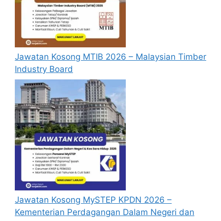
Jun 2025 iaitu lahir pada atau selepas 30
Jun 2003.
Sihat tubuh badan (tidak termasuk
konteks ketidakupayaan dan tertakluk
kepada pekeliling Suruhanjaya
Jawatan Kosong MTIB 2026 – Malaysian Timber
Perkhidmatan Pelajaran Bil.2/2017).
Industry Board
Boleh mengurus diri sendiri.
Aktif dalam kegiatan kokurikulum.
Berdaftar dengan Jabatan Kebajikan
Masyarakat (JKM).
LULUS SPM dengan memperoleh
sekurang-kurangnya gred KEPUJIAN
dalam mana-mana enam mata pelajaran
termasuk Bahasa Melayu dan Bahasa
Inggeris.
Memperoleh sekurang-kurangnya gred
Jawatan Kosong MySTEP KPDN 2026 –
LULUS dalam mata pelajaran Sejarah di
Kementerian Perdagangan Dalam Negeri dan
peringkat SPM.