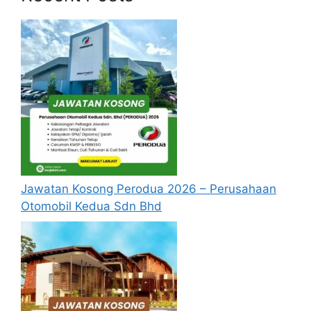
ditetapkan oleh KPM. PISMP akan dilaksanakan
secara mod sepenuh masa.
Para Graduan
Laluan Khas dan Ambilan Khas
ini , bagi yang layak selepas tamat belajar akan
ditempatkan di Sekolah Rendah KPM. Sekolah
rendah ini meliputi;
Sekolah Kebangsaan (SK)
Sekolah Jenis Kebangsaan Cina (SJKC)
Jawatan Kosong Perodua 2026 – Perusahaan
Sekolah Jenis Kebangsaan Tamil (SJKT)
Otomobil Kedua Sdn Bhd
Syarat dan Kelayakan PISMP
Laluan Khas dan Ambilan Khas
Warganegara Malaysia.
Umur
tidak melebihi 22 tahun
pada 30