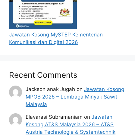
Jawatan Kosong MySTEP Kementerian
Komunikasi dan Digital 2026
CALON YANG TIDAK LAYAK
MEMOHON PISMP LALUAN
Recent Comments
KHAS DAN AMBILAN KHAS
Jackson anak Jugah
on
Jawatan Kosong
2025
MPOB 2026 – Lembaga Minyak Sawit
Malaysia
Pemohon yang sedang mengikuti
Program Ijazah Sarjana Muda Perguruan
Elavarasi Subramaniam
on
Jawatan
(PISMP) di IPG atau Ijazah Sarjana Muda
Kosong AT&S Malaysia 2026 – AT&S
Pendidikan di mana-mana institusi
Austria Technologie & Systemtechnik