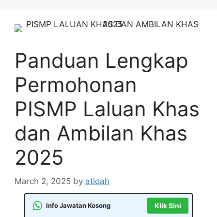
Skip
to
content
Panduan Lengkap
Permohonan
PISMP Laluan Khas
dan Ambilan Khas
2025
March 2, 2025
by
atiqah
Info Jawatan Kosong
Klik Sini