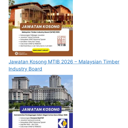
Setiap Fasa
RM 900
(Fasa 1, 2, 3 dan 4)
Penyaluran kepada penerima akan dilakukan
secara berfasa dengan bayaran sebanyak
RM900 bagi setiap fasa (meliputi jumlah
bayaran untuk tiga (3) bulan serentak).
Jawatan Kosong MTIB 2026 – Malaysian Timber
JADUAL TARIKH PEMBAYARAN
Industry Board
BANTUAN RAKYAT SABAH
FASA 2
Penyaluran Bantuan Program Sentuhan Kasih
Rakyat Sabah adalah seperti berikut:
TARIKH
FASA
PEMBAYARAN