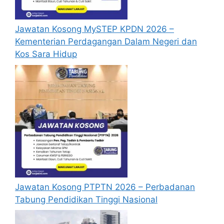
19 Februari 2025
Fasa 1
Jawatan Kosong MySTEP KPDN 2026 –
(Rabu)
Kementerian Perdagangan Dalam Negeri dan
Fasa 2
April – Mei 2025
Kos Sara Hidup
Ogos- September
Fasa 3
2025
Oktober- November
Fasa 4
2025
SEMAKAN STATUS LAYAK
ATAU TIDAK BANTUAN
RAKYAT SABAH FASA 2
Jawatan Kosong PTPTN 2026 – Perbadanan
Tabung Pendidikan Tinggi Nasional
Status ‘Layak’ atau ‘Tidak’ Bantuan Rakyat
Sabah Fasa 2 ini boleh disemak seperti berikut: