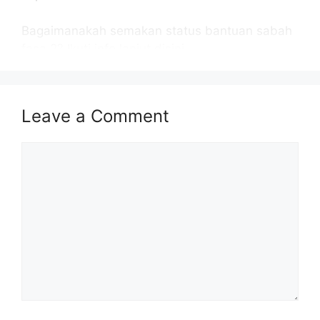
Bagaimanakah semakan status bantuan sabah
fasa 2? Ikuti info lanjut disini.
Baca Juga :
Tarikh Rasmi Pengagihan
Sumbangan Tunai Rahmah Fasa 2 : 24.3.2025.
Leave a Comment
Semak Kelayakan Penerima RM 100 – RM 650
Comment
Isi Kandungan
Syarat dan Kategori Kelayakan Bantuan
Sabah
JUMLAH BAYARAN BANTUAN RAKYAT
SABAH FASA 2
JADUAL TARIKH PEMBAYARAN BANTUAN
RAKYAT SABAH FASA 2
SEMAKAN STATUS LAYAK ATAU TIDAK
BANTUAN RAKYAT SABAH FASA 2