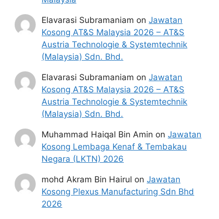
⁠8. Status Kelayakan Permohonan anda
akan di paparkan di sini.
Elavarasi Subramaniam
on
Jawatan
Sekiranya anda LAYAK anda akan
Kosong AT&S Malaysia 2026 – AT&S
menerima Bayaran ke dalam akaun yang
Austria Technologie & Systemtechnik
telah dikreditkan sebelum ini.
(Malaysia) Sdn. Bhd.
⁠10. Selesai.
Elavarasi Subramaniam
on
Jawatan
Kosong AT&S Malaysia 2026 – AT&S
CARA PENYALURAN
Austria Technologie & Systemtechnik
BANTUAN RAKYAT SABAH
(Malaysia) Sdn. Bhd.
FASA 2 2025
Muhammad Haiqal Bin Amin
on
Jawatan
Kosong Lembaga Kenaf & Tembakau
Bantuan Program Sentuhan Kasih Rakyat Sabah
Negara (LKTN) 2026
akan disalurkan seperti berikut:
mohd Akram Bin Hairul
on
Jawatan
KAEDAH
Kosong Plexus Manufacturing Sdn Bhd
KATEGORI
PENYALURAN
2026
PENERIMA
BANTUAN