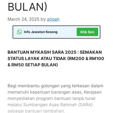
BULAN)
March 24, 2025
by
atiqah
Info Jawatan Kosong
Klik Sini
BANTUAN MYKASIH SARA 2025 : SEMAKAN
STATUS LAYAK ATAU TIDAK (RM200 & RM100
& RM50 SETIAP BULAN)
Bagi membantu golongan yang terkesan dalam
memenuhi keperluan barangan asas, Kerajaan
menyediakan program bantuan tanpa tunai
melalui Sumbangan Asas Rahmah (SARA)
sebagai bantuan tambahan.