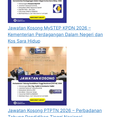
Status kelayakan penerima dan bayaran
akan dipapar : [Lulus Bantuan
Sumbangan Asas Rahmah (SARA)
MyKasih]
Jawatan Kosong MySTEP KPDN 2026 –
Selesai.
Kementerian Perdagangan Dalam Negeri dan
Kos Sara Hidup
Panduan Lengkap Semakan Status Bantuan
Melalui Portal MySTR:
Layari Portal Rasmi MySTR :
https://bantuantunai.hasil.gov.my/
Halaman utama Portal MySTR akan
dipaparkan, kemudian pergi ke bahagian
kanan di ruangan [MySTR]
Seterusnya, Klik [Semak Status]
Masukkan 12 digit [Nombor Kad
Jawatan Kosong PTPTN 2026 – Perbadanan
Pengenalan] dan tekan pada butang [Log
Tabung Pendidikan Tinggi Nasional