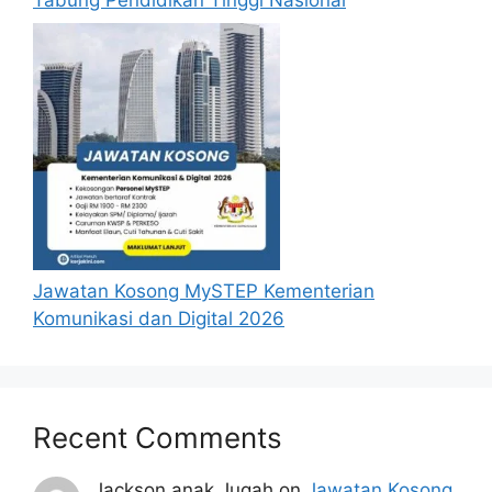
Masuk].
Kemudian, Pengesahan Kata Kunci
Keselamatan akan dipaparkan dan
masukkan Kata Kunci Keselamatan yang
betul.
Klik pada ruangan [Semakan Status]
Maklumat yang akan dipaparkan:
Semakan Permohonan
Maklumat Pembayaran
Status Kelayakan Penerima dan
Maklumat Bayaran akan dipapar: [Lulus
Jawatan Kosong MySTEP Kementerian
Bantuan Sumbangan Asas Rahmah
Komunikasi dan Digital 2026
(SARA) MyKasih].
Selesai.
JUMLAH BANTUAN MYKASIH
Recent Comments
SARA 2025
Jackson anak Jugah
on
Jawatan Kosong