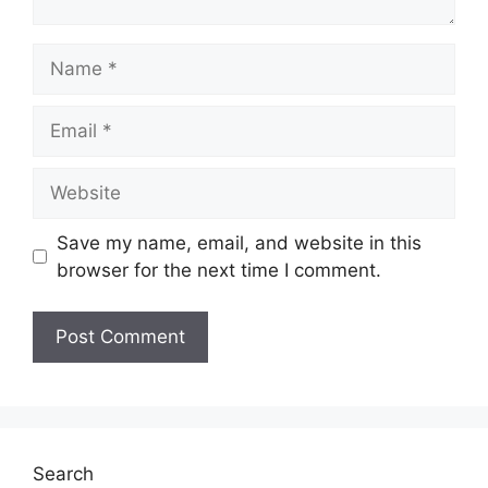
CHECK BAKI BANTUAN MYKASIH SARA
DALAM MYKAD
Name
RUJUKAN
PENAFIAN
Email
SYARAT KELAYAKAN
Website
BANTUAN MYKASIH SARA
2025
Save my name, email, and website in this
browser for the next time I comment.
Individu yang menepati syarat di bawah sahaja
akan menerima bantuan SARA:
Warganegara Malaysia;
Miskin dan Miskin Tegar eKasih
Penerima Sumbangan Tunai Rahmah
(STR) -Kategori Isi Rumah, Bujang, dan
Warga Emas Tanpa Pasangan.
Search