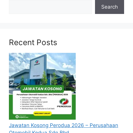
Tersenarai sebagai penerima Miskin
Search
Tegar / Miskin eKasih dalam rekod data
eKasih di bawah Unit Penyelarasan
Pelaksanaan, Jabatan Perdana Menteri
(ICU, JPM) sehingga 31 Oktober 2024.
Bukan Miskin dan Miskin Tegar eKasih:
Recent Posts
Penerima Sumbangan Tunai Rahmah
(STR) 2025 – Kategori Isi Rumah dan
Warga Emas Tanpa Pasangan.
CHECK STATUS PENERIMA
BAYARAN BANTUAN MYKASIH
SARA 2025
Semakan bantuan boleh dilakukan melalui dua
(2) kaedah seperti berikut:
Jawatan Kosong Perodua 2026 – Perusahaan
Portal Rasmi MyKasih; atau
Otomobil Kedua Sdn Bhd