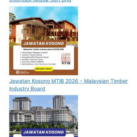
Portal Rasmi MySTR
Panduan Lengkap Semakan Status Bantuan
Melalui Portal MyKasih:
Layari Portal Rasmi MyKasih :
https://www.mykasih.com.my/
Halaman utama MyKasih akan
dipaparkan, kemudian tekan [Semak
Status].
Jawatan Kosong MTIB 2026 – Malaysian Timber
Seterusnya, bahagian semakan akan
Industry Board
dipaparkan.
Masukkan 12 Digit Nombor Kad
Pengenalan pada ruangan [Nombor
MyKad].
Kemudian, masukkan Kod Captcha yang
betul berdasarkan imej yang diberikan.
Klik [Semak Status].