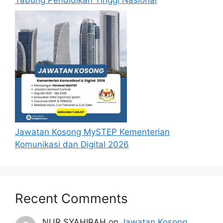
* Bantuan ini akan disalurkan kepada 886,288
penerima yang layak berdasarkan jumlah
penerima STR.
SYARAT KELAYAKAN
PENERIMA BANTUAN
SARAWAK 2025
Kelayakan permohonan dan penerima bantuan
sarawak 2025 adalah seperti berikut:
Jawatan Kosong MySTEP Kementerian
Komunikasi dan Digital 2026
Syarat Umum
Warganegara Malaysia dengan Kad
Pengenalan berstatus ‘K’ yang menetap
Recent Comments
di Sarawak; DAN
Lulus dan Penerima Sumbangan Tunai
NUR SYAHIRAH
on
Jawatan Kosong