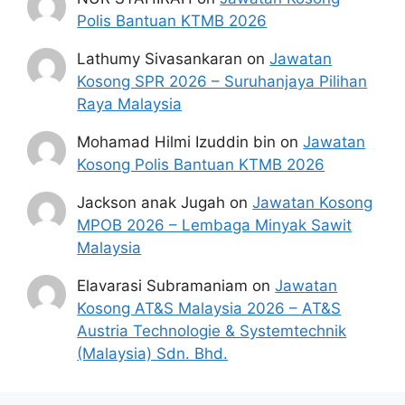
Rahmah (STR) Fasa 4 2024.
Polis Bantuan KTMB 2026
Kategori Penerima
Lathumy Sivasankaran
on
Jawatan
Kosong SPR 2026 – Suruhanjaya Pilihan
Isi Rumah
Raya Malaysia
Berkahwin; atau
Mohamad Hilmi Izuddin bin
on
Jawatan
Ibu atau Bapa Tunggal/Balu/Janda/Duda
Kosong Polis Bantuan KTMB 2026
yang mempunyai tanggungan (anak/ibu
Jackson anak Jugah
on
Jawatan Kosong
bapa).
MPOB 2026 – Lembaga Minyak Sawit
Pendapatan kasar bulanan RM5,000 dan
Malaysia
ke bawah.
Tiada had umur.
Elavarasi Subramaniam
on
Jawatan
Kosong AT&S Malaysia 2026 – AT&S
Bujang
Austria Technologie & Systemtechnik
(Malaysia) Sdn. Bhd.
Bujang; atau
Ibu atau Bapa Tunggal/Balu/Janda/Duda