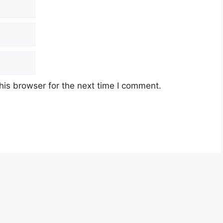
ematian STR 2025
 STR 2025
his browser for the next time I comment.
t Kematian STR 2025
ut oleh Pemohon / Pasangan / waris sekiranya
tegori Isi Rumah dan Warga Emas Tiada
 pasangan warganegara meninggal dunia dalam
mber 2025
.
SKK adalah bergantung kepada ketetapan