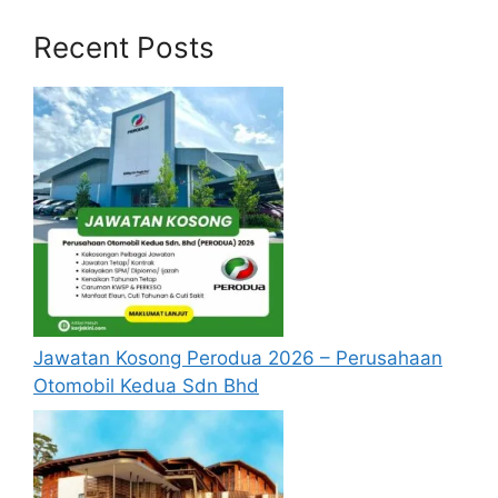
ibu/bapa tunggal.
Pendapatan bawah PGK semasa atau
Recent Posts
tidak melebihi RM5,000 sebulan.
Lulus Sumbangan Tunai Rahmah 2025.
Berdaftar atau tidak dengan e-Kasih.
Kelayakan Penerima MyKasih RM50 setiap
bulan :
Warganegara Malaysia.
Menetap di Semenanjung Malaysia.
Menerupakan bujang / balu / janda /
duda tiada anak.
Jawatan Kosong Perodua 2026 – Perusahaan
Pendapatan bawah PGK semasa atau
Otomobil Kedua Sdn Bhd
tidak melebihi RM2,500 sebulan.
Lulus Sumbangan Tunai Rahmah 2025.
Berdaftar atau tidak dengan e-Kasih.