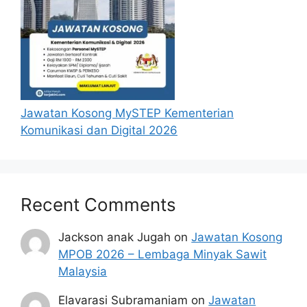
Cara Guna Bantuan MyKasih 2025
Cara Bayaran MyKasih 2025
Terdapat dua (2) kaedah pembayaran Bantuan
MyKasih kepada penerima, iaitu,
Jawatan Kosong MySTEP Kementerian
Secara tanpa tunai
Komunikasi dan Digital 2026
Dikreditkan ke dalam kad
pengenalan (IC)
penerima setiap
bulan khusus kepada penerima
Semenanjung Malaysia.
Recent Comments
Secara tunai
Dikreditkan ke dalam akaun bank
Jackson anak Jugah
on
Jawatan Kosong
penerima atau tunai
di kaunter Bank
MPOB 2026 – Lembaga Minyak Sawit
Simpanan Nasional (BSN) khusus
Malaysia
kepada penerima di Sabah dan
Sarawak.
Elavarasi Subramaniam
on
Jawatan