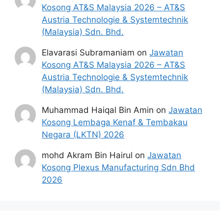
Kosong AT&S Malaysia 2026 – AT&S
Cara Semakan Status MyKasih
Austria Technologie & Systemtechnik
2025
(Malaysia) Sdn. Bhd.
Elavarasi Subramaniam
on
Jawatan
Cara semakan Status MyKasih anda adalah
Kosong AT&S Malaysia 2026 – AT&S
melalui langkah-langkah yang berikut.
Austria Technologie & Systemtechnik
(Malaysia) Sdn. Bhd.
Layari Portal Rasmi MyKasih
https://mykasih.com.my/
Muhammad Haiqal Bin Amin
on
Jawatan
Sila
Klik
Pada
Semak Kelayakan
untuk
Kosong Lembaga Kenaf & Tembakau
melihat paparan seterusnya.
Negara (LKTN) 2026
Paparan ketiga menunjukkan
Semakkan
Status
.
mohd Akram Bin Hairul
on
Jawatan
Masukkan
No Kad pengenalan
anda di
Kosong Plexus Manufacturing Sdn Bhd
ruangan yang disediakan.
2026
Terdapat pilihan Bahasa di bahagian
atas untuk memudahkan pengguna
menggunakan bahasa lain selain