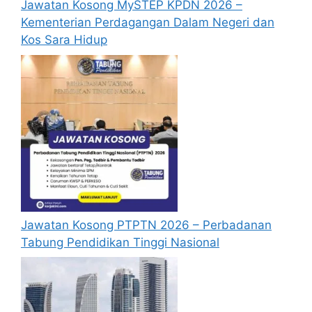
Bermula
Jawatan Kosong MySTEP KPDN 2026 –
April 2025
Januari
Kementerian Perdagangan Dalam Negeri dan
2025
Kos Sara Hidup
RM 1,200
RM900
Isi Rumah
(RM100
(RM100
Sebulan)
Sebulan)
Warga Emas
RM 1,200
RM450
Tiada
(Sebulan
(Sebulan
Pasangan
RM100)
RM50)
RM600
Bujang
(Sebulan
–
Jawatan Kosong PTPTN 2026 – Perbadanan
RM50)
Tabung Pendidikan Tinggi Nasional
Baca Juga: