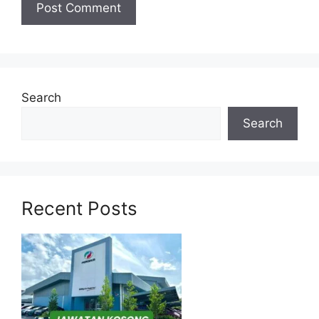
Jawatan Ditawarkan SPP
Pegawai Perkhidmatan Pendidikan Gred
DG9
Search
Search
Baca Juga:
Jawatan Kosong Guru di Pejabat
Pendidikan Daerah Batu Pahat, Johor
Senarai Kedai MyKasih untuk
Recent Posts
Pembelian Bantuan dalam IC 2025
Syarat Perlantikan GURU SPP
DG9
Syarat-syarat lantikan Pegawai Perkhidmatan