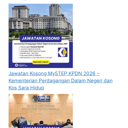
Diploma Pendidikan yang diiktiraf oleh
Kerajaan atau kelayakan yang diiktiraf
setaraf dengannya;
Memiliki Kepujian (sekurang-
kurangnya Gred C) dalam subjek
Bahasa Melayu pada peringkat Sijil
Pelajaran Malaysia/Sijil Vokasional
Malaysia atau kelulusan yang diiktiraf
setaraf dengannya oleh Kerajaan;
Bagi opsyen Bahasa Inggeris, keutamaan
Jawatan Kosong MySTEP KPDN 2026 –
akan diberikan kepada graduan yang
Kementerian Perdagangan Dalam Negeri dan
mencapai sekurang-kurangnya C1 dalam
Kos Sara Hidup
piawaian
Common European Framework
of Reference for Languages
(CEFR).
Calon-calon bagi opsyen Bahasa Inggeris
yang tidak mencapai sekurang-
kurangnya C1 dalam piawaian CEFR akan
dilantik secara
Contract of Service
(COS).