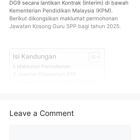
DG9 secara lantikan Kontrak (Interim) di bawah
Kementerian Pendidikan Malaysia (KPM).
Berikut dikongsikan maklumat permohonan
Jawatan Kosong Guru SPP bagi tahun 2025.
Isi Kandungan
Maklumat Permohonan
Jawatan Ditawarkan SPP
Syarat Perlantikan GURU SPP DG9
Calon Yang Tidak Layak Memohon
Pengiktirafan Kelayakan
Cara Memohon Guru SPP
Leave a Comment
Maklumat Permohonan
Comment
Permohonan adalah dipelawa daripada