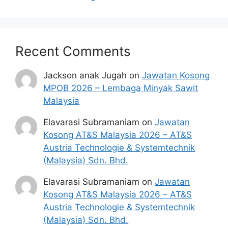
Bagi opsyen mata pelajaran di SJKC
(kecuali
Bahasa Melayu/ Pendidikan Islam/ Bahasa
Recent Comments
Inggeris), graduan perlu memiliki sekurang-
kurangnya Kepujian (sekurang-kurangnya Gred
Jackson anak Jugah
on
Jawatan Kosong
C) dalam mata pelajaran Bahasa Cina di
MPOB 2026 – Lembaga Minyak Sawit
peringkat SPM;
Malaysia
Elavarasi Subramaniam
on
Jawatan
Bagi opsyen mata pelajaran di SJKT
(kecuali
Kosong AT&S Malaysia 2026 – AT&S
Bahasa Melayu/ Pendidikan Islam/ Bahasa
Austria Technologie & Systemtechnik
Inggeris), graduan perlu memiliki sekurang-
(Malaysia) Sdn. Bhd.
kurangnya Kepujian (sekurang-kurangnya Gred
C) dalam mata pelajaran Bahasa Tamil di
Elavarasi Subramaniam
on
Jawatan
peringkat SPM;
Kosong AT&S Malaysia 2026 – AT&S
Austria Technologie & Systemtechnik
Bagi opsyen Tahfiz,
graduan disyaratkan
(Malaysia) Sdn. Bhd.
memiliki Diploma Tahfiz atau Sijil Tahfiz