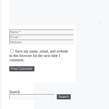
yang diisytiharkan oleh Jawatankuasa
Pengurusan Bencana Pusat (JPBP).
Name
Email
Website
Save my name, email, and website
in this browser for the next time I
Syarat Kelayakan
comment.
Bantuan
Bantuan ini terpakai bagi
bencana alam utama yang
pernah berlaku iaitu banjir,
Search
tanah runtuh, ribut/taufan,
Search
gempa bumi dan tsunami atau
lain-lain seperti yang
diisytiharkan oleh