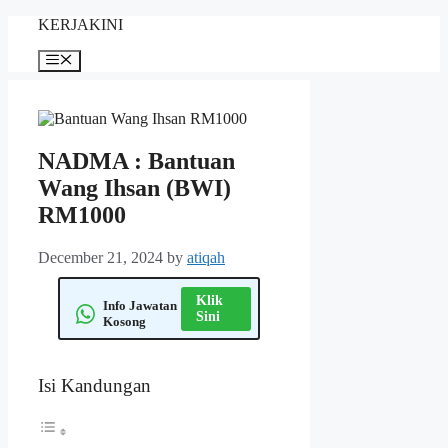
Skip
KERJAKINI
to
content
Menu
NADMA : Bantuan
Wang Ihsan (BWI)
RM1000
December 21, 2024
by
atiqah
Klik
Info Jawatan
Sini
Kosong
Isi Kandungan