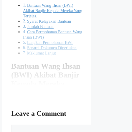
Bantuan Wang Ihsan (BWI)
Akibat Banjir Kepada Mereka Yang
Terjejas.
Syarat Kelayakan Bantuan
Jumlah Bantuan
Cara Permohonan Bantuan Wang
Ihsan (BWI)
Langkah Permohonan BWI
Senarai Dokumen Diperlukan
Maklumat Lanjut
Bantuan Wang Ihsan
(BWI) Akibat Banjir
Kepada Mereka
Yang Terjejas.
Kerajaan menyediakan Bantuan
Wang Ihsan (BWI) RM1,000 bagi
Leave a Comment
setiap ketua isi rumah terjejas ketika
Monsun Timur Laut atau yang
Comment
terkesan dengan lain-lain bencana