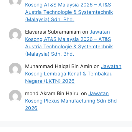
Penafian:
Pihak kami bukan dari mana-
Kosong AT&S Malaysia 2026 – AT&S
mana agensi Kerajaan terlibat. Maklumat 
Austria Technologie & Systemtechnik
yang terdapat dalam portal 
kerjakini.com
(Malaysia) Sdn. Bhd.
adalah sahih dan diolah dari sumber rasmi 
kerajaan dan sumber yang dipercayai 
Elavarasi Subramaniam
on
Jawatan
untuk memudahkan proses permohonan.
Kosong AT&S Malaysia 2026 – AT&S
Austria Technologie & Systemtechnik
(Malaysia) Sdn. Bhd.
Muhammad Haiqal Bin Amin
on
Jawatan
Kosong Lembaga Kenaf & Tembakau
Negara (LKTN) 2026
mohd Akram Bin Hairul
on
Jawatan
Kosong Plexus Manufacturing Sdn Bhd
2026