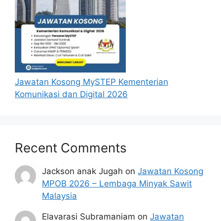
Segala perbelanjaan kerana menghadiri
temuduga adalah tanggungjawab
pemohon sendiri.
Borang permohonan yang lengkap diisi
hendaklah dihantar ke alamat seperti berikut :
Jawatan Kosong MySTEP Kementerian
KETUA SETIAUSAHA SULIT MENTERI BESAR
Komunikasi dan Digital 2026
JOHOR,
PEJABAT MENTERI BESAR JOHOR,
ARAS 4, BANGUNAN DATO JAAFAR
MUHAMMAD,
Recent Comments
KOTA ISKANDAR, 79502
ISKANDAR PUTERI, JOHOR BAHRU
Jackson anak Jugah
on
Jawatan Kosong
MPOB 2026 – Lembaga Minyak Sawit
Muat Turun Borang
Malaysia
Elavarasi Subramaniam
on
Jawatan