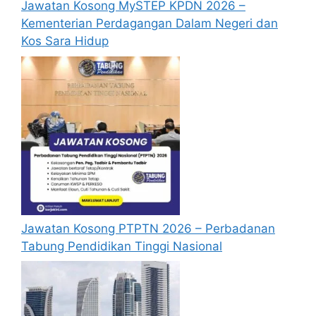
Jawatan Kosong MySTEP KPDN 2026 –
passport terkini dan salinan diakui sah
Kementerian Perdagangan Dalam Negeri dan
dokumendokumen berikut
Kos Sara Hidup
Salinan Sijil Kelahiran
Salinan Kad Pengenalan
Salinan Surat Berhenti sekolah yang
terakhir
Salinan Sijil SPM/SVM/Sijil
Lain-lain sijil/surat akuan berkaitan
Hanya calon-calon yang layak selepas
tapisan/senarai pendek sahaja akan
dipanggil temuduga;
Permohonan yang lewat, tidak lengkap
atau tidak mengikut syarat di atas akan
Jawatan Kosong PTPTN 2026 – Perbadanan
ditolak; Permohonan yang tidak
Tabung Pendidikan Tinggi Nasional
menerima sebarang jawapan selepas tiga
(3) bulan dari tarikh iklan ditutup
hendaklah menganggap permohonan
mereka tidak berjaya.