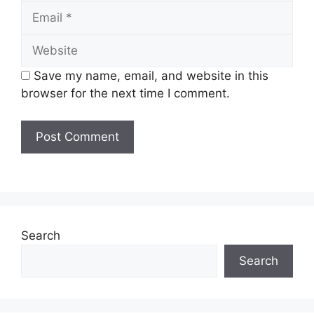
Tarikh Tutup:
26 Disember 2024 (Khamis)
Email
Website
Save my name, email, and website in this
browser for the next time I comment.
Search
Jawatan Ditawarkan
Search
Perbadanan Putrajaya 2024