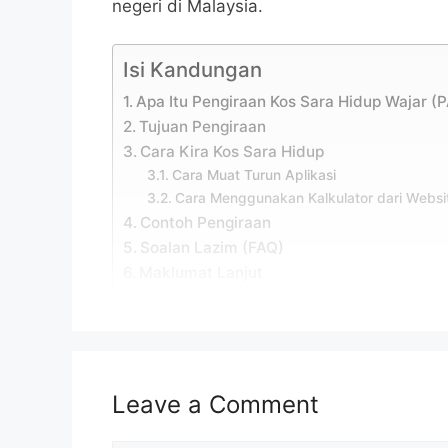
negeri di Malaysia.
Isi Kandungan
Apa Itu Pengiraan Kos Sara Hidup Wajar 
Tujuan Pengiraan
Cara Kira Kos Sara Hidup
Cara Muat Turun Aplikasi
Cara Menggunakan Kalkulator dari Web
Contoh Pengiraan
Soalan Lazim (FAQ)
Maklumat Lanjut
Apa Itu Pengiraan Kos Sar
Pihak Jabatan Perangkaan Malaysia (DOS
Leave a Comment
yang sistematik untuk membantu dalam m
setiap individu itu dapat menjalani keh