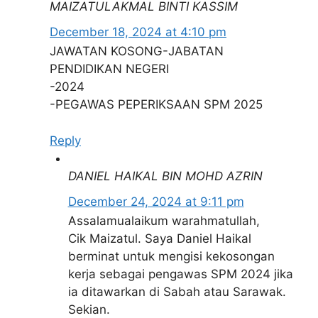
MAIZATULAKMAL BINTI KASSIM
Permohonan adalah dipelawa daripada
December 18, 2024 at 4:10 pm
warganegara Malaysia yang berumur tidak
JAWATAN KOSONG-JABATAN
kurang daripada 18 tahun hingga 65 Tahun
PENDIDIKAN NEGERI
pada tarikh tutup iklan jawatan dan
-2024
berkelayakan bagi mengisi jawatan kosong di
-PEGAWAS PEPERIKSAAN SPM 2025
Lembaga Peperiksaan Dibawah Kementerian
Pendidikan Malaysia sebagai Pengawas
Reply
Peperiksaan SPM 2025 sebagaimana berikut:
DANIEL HAIKAL BIN MOHD AZRIN
Lembaga Peperiksaan,
Nama
Kementerian
December 24, 2024 at 9:11 pm
Majikan:
Pendidikan Malaysia
Assalamualaikum warahmatullah,
Cik Maizatul. Saya Daniel Haikal
Penempatan:
Seluruh Negeri
berminat untuk mengisi kekosongan
Kelayakan:
STPM/ Diploma/ Ijazah
kerja sebagai pengawas SPM 2024 jika
Taraf
Semasa Peperiksaan
ia ditawarkan di Sabah atau Sarawak.
Jawatan:
SPM Sahaja
Sekian.