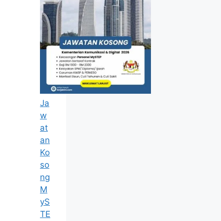
Ja
w
at
an
Ko
so
ng
M
yS
TE