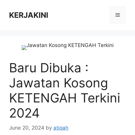
Skip
to
KERJAKINI
Menu
content
Baru Dibuka :
Jawatan Kosong
KETENGAH Terkini
2024
June 20, 2024
by
atiqah