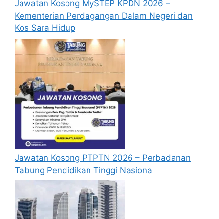
Jawatan Kosong MySTEP KPDN 2026 –
Kementerian Perdagangan Dalam Negeri dan
Permohonan jawatan kosong Lembaga
Kos Sara Hidup
Kemajuan Terengganu Tengah diatas
hendaklah melalui portal rasmi
KETENGAH di
https://www.ketengah.gov.my/
atau
pautan
Mohon Jawatan KETENGAH
yang
yang telah disediakan dibawah. Untuk
pemohon kali pertama, anda perlu
mendaftar akaun baru terlebih dahulu.
Calon dikehendaki memuat naik resume
yang lengkap (kelayakan akademik,
pengalaman kerja, gaji semasa dan gaji
Jawatan Kosong PTPTN 2026 – Perbadanan
yang dipohon, gambar berukuran
Tabung Pendidikan Tinggi Nasional
passport serta salinan sijil-sijil berkaitan)
semasa membuat permohonan.
Pemohon yang telah mendaftar dan
memohon jawatan yang disenaraikan