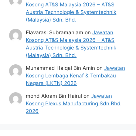
Kosong AT&S Malaysia 2026 – AT&S
Mohon Jawatan
Austria Technologie & Systemtechnik
(Malaysia) Sdn. Bhd.
Penafian:
Pihak kami bukan dari mana-
Elavarasi Subramaniam
on
Jawatan
mana agensi Kerajaan terlibat. Maklumat 
yang terdapat dalam portal 
kerjakini.com
Kosong AT&S Malaysia 2026 – AT&S
adalah sahih dan diolah dari sumber rasmi 
Austria Technologie & Systemtechnik
kerajaan dan sumber yang dipercayai 
(Malaysia) Sdn. Bhd.
untuk memudahkan proses permohonan.
Muhammad Haiqal Bin Amin
on
Jawatan
Kosong Lembaga Kenaf & Tembakau
Negara (LKTN) 2026
mohd Akram Bin Hairul
on
Jawatan
Kosong Plexus Manufacturing Sdn Bhd
2026