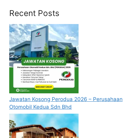
Recent Posts
Permohonan Guru Ganti Terkini di
Pelbagai Negeri
Lembaga Penduduk & Pembangunan
Keluarga Negara (LPPKN)
Syarat Asas Permohonan
Calon hendaklah warganegara Malaysia
berusia tidak kurang daripada 18 tahun
pada tarikh tutup permohonan jawatan.
Berkelayakan dan melepasi syarat-syarat
pelantikan yang telah ditetapkan bagi
Jawatan Kosong Perodua 2026 – Perusahaan
jawatan kosong KETENGAH yang hendak
Otomobil Kedua Sdn Bhd
dipohon, Sila baca pada lampiran yang
kami telah sediakan seperti berikut.