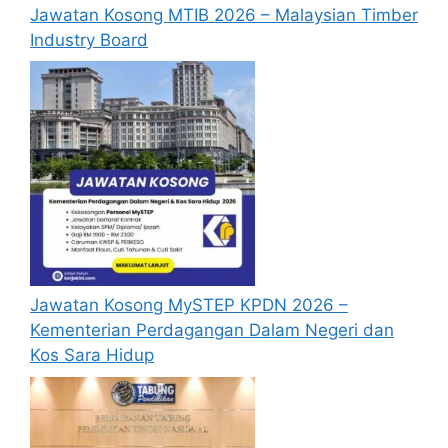
pelantikan yang telah ditetapkan bagi
Jawatan Kosong MTIB 2026 – Malaysian Timber
setiap jawatan kosong MQA 2024 yang
Industry Board
hendak dipohon, Sila baca pada lampiran
yang kami telah sediakan seperti berikut.
Cara Mohon Jawatan Kosong
MQA 2024
Permohonan jawatan kosong MQA diatas
hendaklah melalui portal rasmi Agensi
Kelayakan Malaysia (MQA) di
https://www.mqa.gov.my/
atau pautan
Jawatan Kosong MySTEP KPDN 2026 –
Senarai Jawatan MQA
yang yang telah
Kementerian Perdagangan Dalam Negeri dan
disediakan dibawah. Untuk pemohon kali
Kos Sara Hidup
pertama, anda perlu mendaftar akaun
baru terlebih dahulu.
Calon dikehendaki memuat naik resume
yang lengkap (kelayakan akademik,