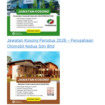
berperanan sebagai badan tunggal yang
menyelia dan menyelaras jaminan kualiti dan
akreditasi pendidikan tinggi negara.
Senarai Jawatan Kosong MQA
Jawatan Kosong Perodua 2026 – Perusahaan
Pegawai Tadbir Gred N41
Otomobil Kedua Sdn Bhd
Pegawai Tadbir Setara Gred N41
Pegawai Teknologi Maklumat Gred F41
Pembantu Akauntan Gred W19
Syarat Asas Permohonan MQA
Calon hendaklah warganegara Malaysia
berusia tidak kurang daripada 18 tahun
pada tarikh tutup permohonan jawatan.
Berkelayakan dan melepasi syarat-syarat