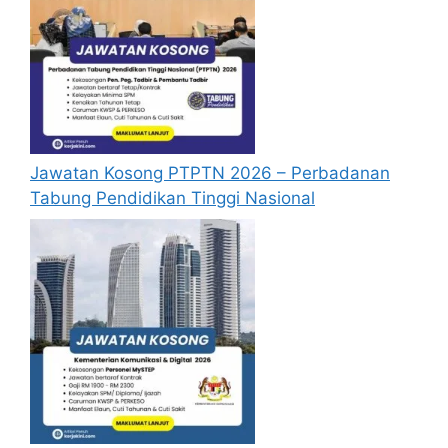
pengalaman kerja, gaji semasa dan gaji
yang dipohon, gambar berukuran
passport serta salinan sijil-sijil berkaitan)
semasa membuat permohonan.
Pemohon yang telah mendaftar dan
memohon jawatan yang disenaraikan
tidak perlu lagi memohon semula
Jawatan Kosong PTPTN 2026 – Perbadanan
sekiranya tempoh permohonan masih
Tabung Pendidikan Tinggi Nasional
sah.
Sebelum membuat permohonan sila
pastikan anda login/register dan mengisi
segala maklumat yang diminta dengan
lengkap dan tepat.
Perlu diingatkan, hanya pemohon yang
layak sahaja akan dipanggil ke
temuduga. Sila lengkapkan dan
kemaskini maklumat anda yang telah
didaftarkan.