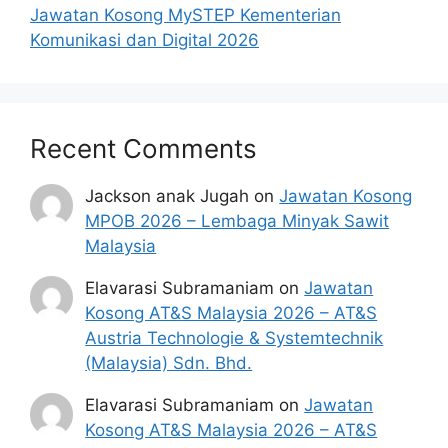
Permohonan yang tidak menerima
Jawatan Kosong MySTEP Kementerian
sebarang jawapan selepas
6 bulan
dari
Komunikasi dan Digital 2026
tarikh iklan ditutup hendaklah
menganggap permohonan mereka tidak
berjaya.
Recent Comments
Senarai Jawatan MQA 2024
Jackson anak Jugah
on
Jawatan Kosong
MPOB 2026 – Lembaga Minyak Sawit
Penafian:
Pihak kami bukan dari mana-
Malaysia
mana agensi Kerajaan terlibat. Maklumat 
yang terdapat dalam portal 
kerjakini.com
Elavarasi Subramaniam
on
Jawatan
adalah sahih dan diolah dari sumber rasmi 
kerajaan dan sumber yang dipercayai 
Kosong AT&S Malaysia 2026 – AT&S
untuk memudahkan proses permohonan.
Austria Technologie & Systemtechnik
(Malaysia) Sdn. Bhd.
Elavarasi Subramaniam
on
Jawatan
Kosong AT&S Malaysia 2026 – AT&S